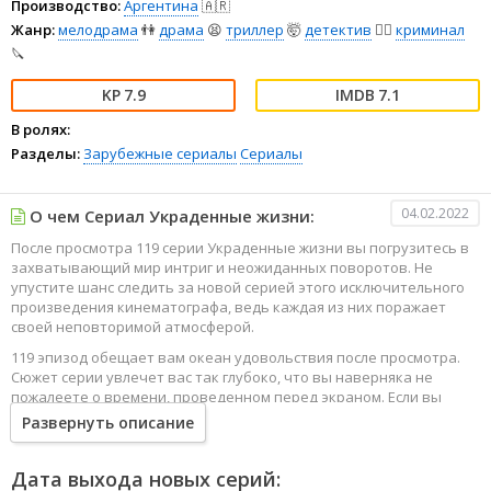
Производство:
Аргентина
🇦🇷
Жанр:
мелодрама
👫
драма
😫
триллер
🤯
детектив
🕵️‍♂️
криминал
🔪
7.9
7.1
В ролях:
Разделы:
Зарубежные сериалы
Сериалы
04.02.2022
О чем Сериал Украденные жизни:
После просмотра 119 серии Украденные жизни вы погрузитесь в
захватывающий мир интриг и неожиданных поворотов. Не
упустите шанс следить за новой серией этого исключительного
произведения кинематографа, ведь каждая из них поражает
своей неповторимой атмосферой.
119 эпизод обещает вам океан удовольствия после просмотра.
Сюжет серии увлечет вас так глубоко, что вы наверняка не
пожалеете о времени, проведенном перед экраном. Если вы
жаждете наслаждаться онлайн этим сериалом в высоком
Развернуть описание
качестве HD, то ваш выбор будет весьма правильным. Каждый
эпизод сериала удивляет не только захватывающими
событиями, но и яркими, запоминающимися героями, которые
Дата выхода новых серий: