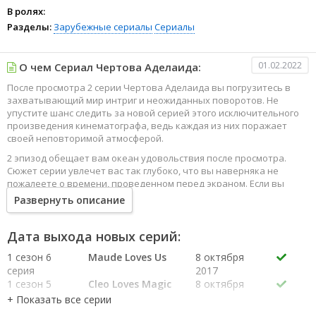
В ролях:
Разделы:
Зарубежные сериалы
Сериалы
01.02.2022
О чем Сериал Чертова Аделаида:
После просмотра 2 серии Чертова Аделаида вы погрузитесь в
захватывающий мир интриг и неожиданных поворотов. Не
упустите шанс следить за новой серией этого исключительного
произведения кинематографа, ведь каждая из них поражает
своей неповторимой атмосферой.
2 эпизод обещает вам океан удовольствия после просмотра.
Сюжет серии увлечет вас так глубоко, что вы наверняка не
пожалеете о времени, проведенном перед экраном. Если вы
жаждете наслаждаться онлайн этим сериалом в высоком
Развернуть описание
качестве HD, то ваш выбор будет весьма правильным. Каждый
эпизод сериала удивляет не только захватывающими
событиями, но и яркими, запоминающимися героями, которые
Дата выхода новых серий:
надолго останутся в вашей памяти.
1 сезон 6
Maude Loves Us
8 октября
Погрузитесь в мир эмоций и приключений, наслаждайтесь этим
серия
2017
искусством, созданным великими мастерами кинематографии
1 сезон 5
Cleo Loves Magic
8 октября
специально для вас!
серия
2017
1 сезон 4
Toby Loves
8 октября