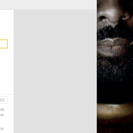
022
ов.
их
ка