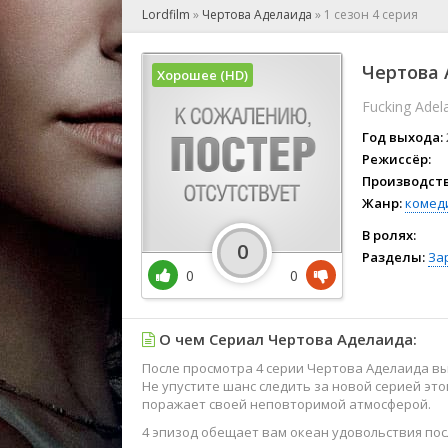
🎲 Игра
Lordfilm
»
Чертова Аделаида
»
1 сезон 4 серия
🎙 Концерт
👫 Мелод
Чертова 
Хорошее (HD)
🕺 Мюзик
Fucking Adel
👨‍💻 Реал
🎤 Ток-шо
Год выхода:
🧙‍♀️ Фант
Режиссёр:
Производств
🏅 Церем
Жанр:
комед
В ролях:
0
Разделы:
За
0
0
О чем Сериал Чертова Аделаида:
После просмотра 4 серии Чертова Аделаида в
Не упустите шанс следить за новой серией эт
поражает своей неповторимой атмосферой.
4 эпизод обещает вам океан удовольствия посл