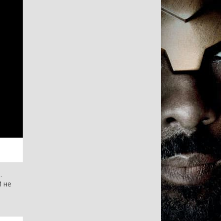
.
И не