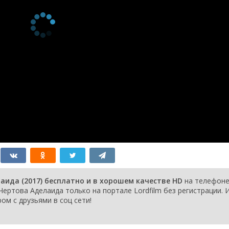
аида (2017) бесплатно и в хорошем качестве HD
на телефоне
Чертова Аделаида только на портале Lordfilm без регистрации. 
ом с друзьями в соц сети!