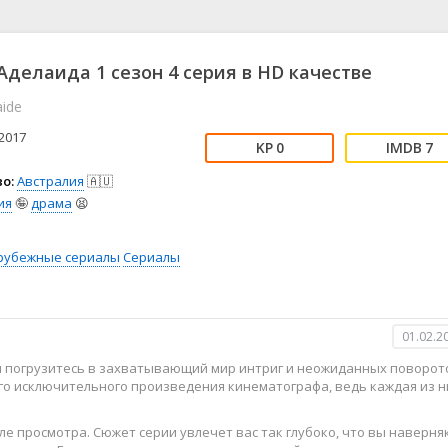
📖 История
🤪 Комедия
🎥 Короткометражка
🔪 Криминал
рама
🎼 Музыка
🧚‍♀️ Мультфильм
Аделаида 1 сезон 4 серия в HD качестве
л
👨‍💼 Новости
🎒 Приключения
aide
ьное тв
👨‍👩‍👧‍👦 Семейный
⚽ Спорт
у
🤯 Триллер
😱 Ужасы
2017
0
7
астика
🤠 Фильм-нуар
🧝‍♂️ Фэнтези
о:
Австралия
🇦🇺
ония
ия
🤪
драма
😫
рубежные сериалы
Сериалы
01.02.2
ы погрузитесь в захватывающий мир интриг и неожиданных поворот
ого исключительного произведения кинематографа, ведь каждая из н
е просмотра. Сюжет серии увлечет вас так глубоко, что вы наверня