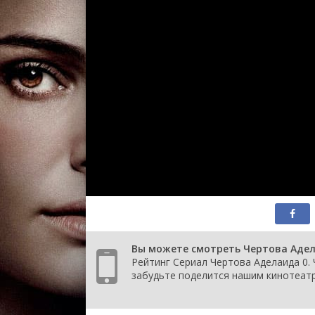
Вы можете смотреть Чертова Адел
Рейтинг Сериал Чертова Аделаида 0. 
забудьте поделится нашим кинотеатр