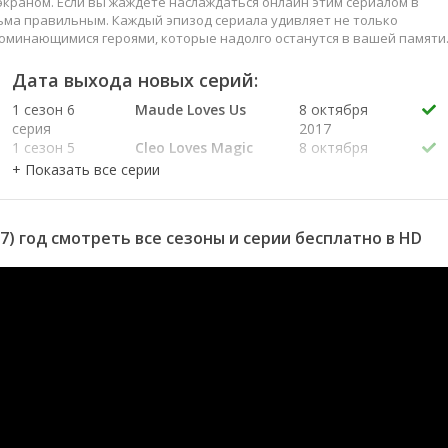
краном. Если вы жаждете наслаждаться онлайн этим сериалом в
ьма правильным. Каждый эпизод сериала удивляет не только
оминающимися героями, которые надолго останутся в вашей памяти
слаждайтесь этим искусством, созданным великими мастерами
Дата выхода новых серий:
1 сезон 6
Maude Loves Us
8 октября
серия
2017
1 сезон 5
Cleo Loves Magic
8 октября
серия
2017
1 сезон 4
Toby Loves
8 октября
серия
Finishing
2017
1 сезон 3
Emma Loves
8 октября
7) год смотреть все сезоны и серии бесплатно в HD
серия
Leather
2017
1 сезон 2
Kitty Loves
8 октября
серия
Cupcakes
2017
1 сезон 1
Eli Loves Real Life
8 октября
серия
2017