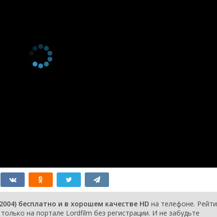
the Difference
ия
On the Last Night of
17 августа 2004
Summer
ия
Yummy Mummy
10 августа 2004
ия
Life in the Fishbowl
3 августа 2004
ия
Kicking and Screaming
27 июля 2004
я
Skipping School
20 июля 2004
я
Secrets
13 июля 2004
я
To Thine Self Be True
6 июля 2004
я
Big Waves
29 июня 2004
я
The Grass Is Greener
22 июня 2004
Than You Think
я
Into My Life
15 июня 2004
я
Fireworks
8 июня 2004
я
And So the Day Begins
1 июня 2004
я
Pilot
1 июня 2004
2004) бесплатно и в хорошем качестве HD
на телефоне. Рейти
только на портале Lordfilm без регистрации. И не забудьте