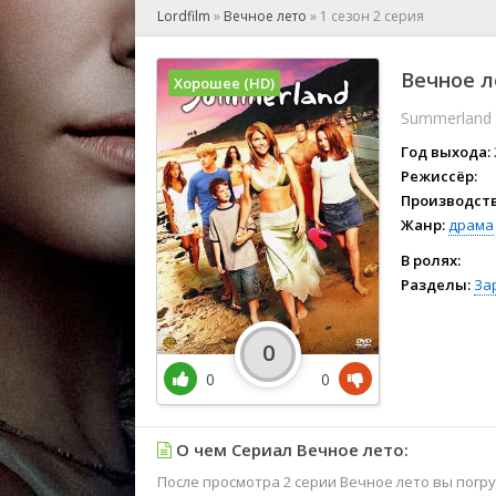
🎲 Игра
Lordfilm
»
Вечное лето
»
1 сезон 2 серия
🎙 Концерт
👫 Мелод
Вечное л
Хорошее (HD)
🕺 Мюзик
Summerland
👨‍💻 Реал
🎤 Ток-шо
Год выхода:
🧙‍♀️ Фант
Режиссёр:
Производств
🏅 Церем
Жанр:
драма
В ролях:
Разделы:
За
0
0
0
О чем Сериал Вечное лето:
После просмотра 2 серии Вечное лето вы пог