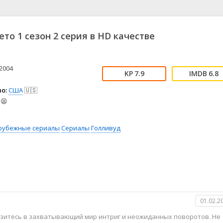
📖 История
🤪 Комедия
🎥 Короткометражка
🔪 Криминал
рама
🎼 Музыка
🧚‍♀️ Мультфильм
ето 1 сезон 2 серия в HD качестве
л
👨‍💼 Новости
🎒 Приключения
ьное тв
👨‍👩‍👧‍👦 Семейный
⚽ Спорт
у
🤯 Триллер
😱 Ужасы
2004
7.9
6.8
астика
🤠 Фильм-нуар
🧝‍♂️ Фэнтези
о:
США
🇺🇸
ония
😫
рубежные сериалы
Сериалы
Голливуд
01.02.2
рузитесь в захватывающий мир интриг и неожиданных поворотов. Не