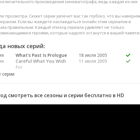
 исключительного произведения кинематографа, ведь каждая из них
е просмотра. Сюжет серии увлечет вас так глубоко, что вы наверня
краном. Если вы жаждете наслаждаться онлайн этим сериалом в
ьма правильным. Каждый эпизод сериала удивляет не только
оминающимися героями, которые надолго останутся в вашей памяти
слаждайтесь этим искусством, созданным великими мастерами
да новых серий:
ия
What's Past Is Prologue
18 июля 2005
ия
Careful What You Wish
11 июля 2005
For
ия
Safe House
27 июня 2005
ия
Space Between Us
20 июня 2005
я
Signs
13 июня 2005
я
Leaving Playa Linda
11 апреля 2005
год смотреть все сезоны и серии бесплатно в HD
я
Where There's a Will
11 апреля 2005
There's a Wave
я
The Pleiades
4 апреля 2005
я
Mr. and Mrs. Who
28 марта 2005
я
Pick Nik
21 марта 2005
я
Sledgehammer
14 марта 2005
я
I am the Walrus
7 марта 2005
я
The Wisdom to Know
28 февраля 2005