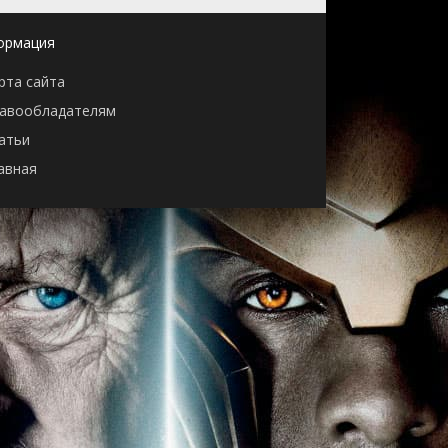
ормация
рта сайта
авообладателям
атьи
авная