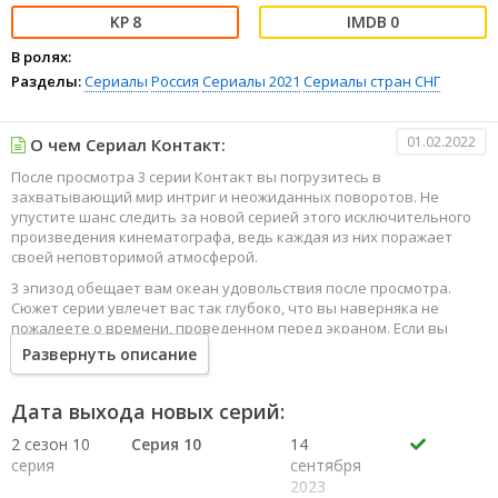
8
0
В ролях:
Разделы:
Сериалы
Россия
Сериалы 2021
Сериалы стран СНГ
01.02.2022
О чем Сериал Контакт:
После просмотра 3 серии Контакт вы погрузитесь в
захватывающий мир интриг и неожиданных поворотов. Не
упустите шанс следить за новой серией этого исключительного
произведения кинематографа, ведь каждая из них поражает
своей неповторимой атмосферой.
3 эпизод обещает вам океан удовольствия после просмотра.
Сюжет серии увлечет вас так глубоко, что вы наверняка не
пожалеете о времени, проведенном перед экраном. Если вы
жаждете наслаждаться онлайн этим сериалом в высоком
Развернуть описание
качестве HD, то ваш выбор будет весьма правильным. Каждый
эпизод сериала удивляет не только захватывающими
событиями, но и яркими, запоминающимися героями, которые
Дата выхода новых серий:
надолго останутся в вашей памяти.
2 сезон 10
Серия 10
14
Погрузитесь в мир эмоций и приключений, наслаждайтесь этим
серия
сентября
искусством, созданным великими мастерами кинематографии
2023