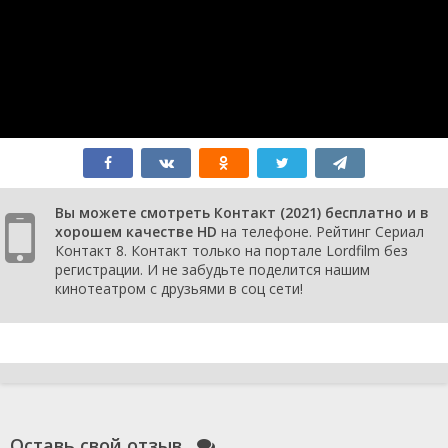
1 сезон 7
Серия 07
28
серия
сентября
2021
1 сезон 6
Серия 06
23
серия
сентября
2021
1 сезон 5
Серия 05
21
серия
сентября
2021
1 сезон 4
Серия 04
16
серия
сентября
Вы можете смотреть Контакт (2021) бесплатно и в
2021
хорошем качестве HD
на телефоне. Рейтинг Сериал
1 сезон 3
Серия 03
14
Контакт 8. Контакт только на портале Lordfilm без
серия
сентября
регистрации. И не забудьте поделится нашим
2021
кинотеатром с друзьями в соц сети!
1 сезон 2
Серия 02
9 сентября
серия
2021
1 сезон 1
Серия 01
9 сентября
серия
2021
Оставь свой отзыв