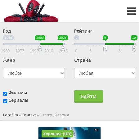
Год
Рейтинг
1960
2000
2026
0
5
10
1960
1977
1993
2010
2026
0
3
5
8
10
Жанр
Страна
Фильмы
НАЙТИ
Сериалы
Lordfilm
»
Контакт
»
1 сезон 3 серия
Хорошее (HD)