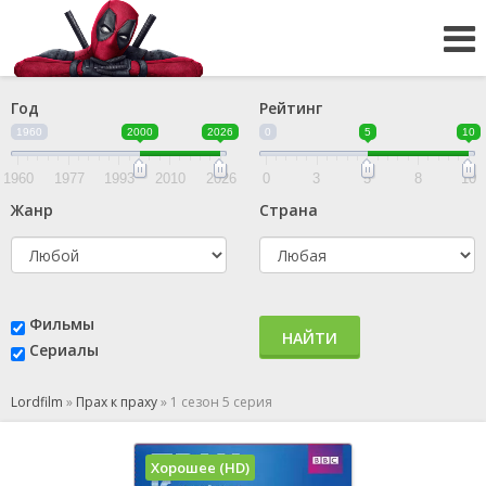
Год
Рейтинг
1960
2000
2026
0
5
10
1960
1977
1993
2010
2026
0
3
5
8
10
Жанр
Страна
Фильмы
НАЙТИ
Сериалы
Lordfilm
»
Прах к праху
»
1 сезон 5 серия
Хорошее (HD)