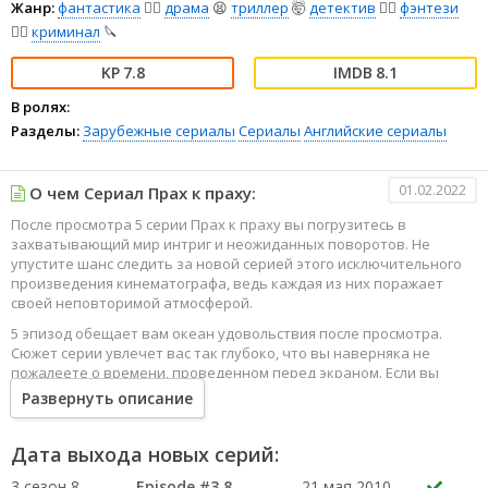
Жанр:
фантастика
🧙‍♀️
драма
😫
триллер
🤯
детектив
🕵️‍♂️
фэнтези
🧝‍♂️
криминал
🔪
7.8
8.1
В ролях:
Разделы:
Зарубежные сериалы
Сериалы
Английские сериалы
01.02.2022
О чем Сериал Прах к праху:
После просмотра 5 серии Прах к праху вы погрузитесь в
захватывающий мир интриг и неожиданных поворотов. Не
упустите шанс следить за новой серией этого исключительного
произведения кинематографа, ведь каждая из них поражает
своей неповторимой атмосферой.
5 эпизод обещает вам океан удовольствия после просмотра.
Сюжет серии увлечет вас так глубоко, что вы наверняка не
пожалеете о времени, проведенном перед экраном. Если вы
жаждете наслаждаться онлайн этим сериалом в высоком
Развернуть описание
качестве HD, то ваш выбор будет весьма правильным. Каждый
эпизод сериала удивляет не только захватывающими
событиями, но и яркими, запоминающимися героями, которые
Дата выхода новых серий:
надолго останутся в вашей памяти.
3 сезон 8
Episode #3.8
21 мая 2010