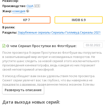
Режиссёр:
Производство:
США
🇺🇸
Жанр:
комедия
🤪
7
6.9
В ролях:
Разделы:
Зарубежные сериалы
Сериалы
Голливуд
Сериалы 2021
03.02.2022
О чем Сериал Проступки во Флэтбуше:
После просмотра 9 серии Проступки во Флэтбуше вы погрузитесь
в захватывающий мир интриг и неожиданных поворотов. Не
упустите шанс следить за новой серией этого исключительного
произведения кинематографа, ведь каждая из них поражает
своей неповторимой атмосферой.
9 эпизод обещает вам океан удовольствия после просмотра.
Сюжет серии увлечет вас так глубоко, что вы наверняка не
пожалеете о времени, проведенном перед экраном. Если вы
жаждете наслаждаться онлайн этим сериалом в высоком
Развернуть описание
качестве HD, то ваш выбор будет весьма правильным. Каждый
эпизод сериала удивляет не только захватывающими
событиями, но и яркими, запоминающимися героями, которые
Дата выхода новых серий: