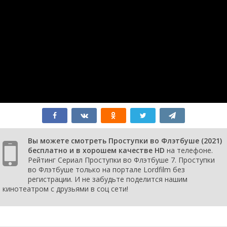
серия
2021
1 сезон 9
Разрыв
25 июля
серия
2021
1 сезон 8
Дом
18 июля
серия
2021
1 сезон 7
Локдаун
11 июля
серия
2021
1 сезон 6
Плохая связь
27 июня
серия
2021
1 сезон 5
Дублировать
20 июня
серия
2021
1 сезон 4
Ретроградный
13 июня
серия
2021
1 сезон 3
Курица или
6 июня 2021
серия
яйцо
Вы можете смотреть Проступки во Флэтбуше (2021)
1 сезон 2
Вихрь
30 мая 2021
бесплатно и в хорошем качестве HD
на телефоне.
серия
Рейтинг Сериал Проступки во Флэтбуше 7. Проступки
1 сезон 1
Опереться
23 мая 2021
во Флэтбуше только на портале Lordfilm без
серия
регистрации. И не забудьте поделится нашим
кинотеатром с друзьями в соц сети!