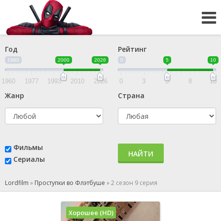
Год
Рейтинг
1960
2000
2026
0
5
10
1960
1977
1993
2010
2026
0
3
5
8
10
Жанр
Страна
Фильмы
НАЙТИ
Сериалы
Lordfilm
»
Проступки во Флэтбуше
»
2 сезон 9 серия
Хорошее (HD)