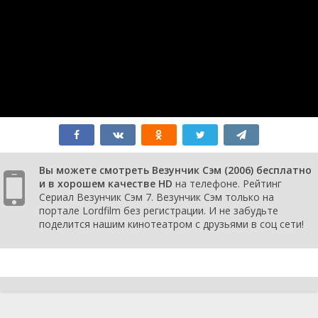
серия
Dog
2006
1 сезон 4
Trouble in the
30 марта
серия
Saddle
2006
1 сезон 3
The Tiger
23 марта
серия
Express
2006
1 сезон 2
Jack Air
16 марта
серия
2006
1 сезон 1
Pilot
15 марта
серия
2006
0 сезон 0
Deleware
серия
Вы можете смотреть Везунчик Сэм (2006) бесплатно
и в хорошем качестве HD
на телефоне. Рейтинг
Сериал Везунчик Сэм 7. Везунчик Сэм только на
портале Lordfilm без регистрации. И не забудьте
поделится нашим кинотеатром с друзьями в соц сети!