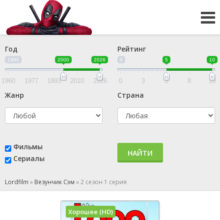
Год
Рейтинг
1960
2000
2026
0
5
10
1960
1977
1993
2010
2026
0
3
5
8
10
Жанр
Страна
Фильмы
НАЙТИ
Сериалы
Lordfilm
»
Везунчик Сэм
»
2 сезон 1 серия
Хорошее (HD)