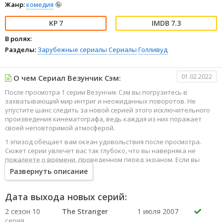
Жанр:
комедия
🤪
7
7.3
В ролях:
Разделы:
Зарубежные сериалы
Сериалы
Голливуд
01.02.2022
О чем Сериал Везунчик Сэм:
После просмотра 1 серии Везунчик Сэм вы погрузитесь в
захватывающий мир интриг и неожиданных поворотов. Не
упустите шанс следить за новой серией этого исключительного
произведения кинематографа, ведь каждая из них поражает
своей неповторимой атмосферой.
1 эпизод обещает вам океан удовольствия после просмотра.
Сюжет серии увлечет вас так глубоко, что вы наверняка не
пожалеете о времени, проведенном перед экраном. Если вы
жаждете наслаждаться онлайн этим сериалом в высоком
Развернуть описание
качестве HD, то ваш выбор будет весьма правильным. Каждый
эпизод сериала удивляет не только захватывающими
событиями, но и яркими, запоминающимися героями, которые
Дата выхода новых серий:
надолго останутся в вашей памяти.
2 сезон 10
The Stranger
1 июля 2007
Погрузитесь в мир эмоций и приключений, наслаждайтесь этим
серия