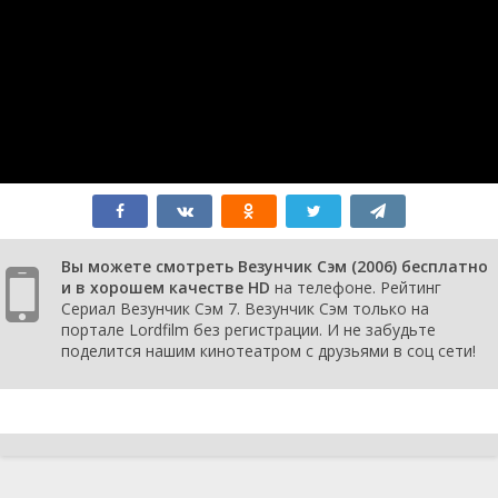
серия
Dog
2006
1 сезон 4
Trouble in the
30 марта
серия
Saddle
2006
1 сезон 3
The Tiger
23 марта
серия
Express
2006
1 сезон 2
Jack Air
16 марта
серия
2006
1 сезон 1
Pilot
15 марта
серия
2006
0 сезон 0
Deleware
серия
Вы можете смотреть Везунчик Сэм (2006) бесплатно
и в хорошем качестве HD
на телефоне. Рейтинг
Сериал Везунчик Сэм 7. Везунчик Сэм только на
портале Lordfilm без регистрации. И не забудьте
поделится нашим кинотеатром с друзьями в соц сети!