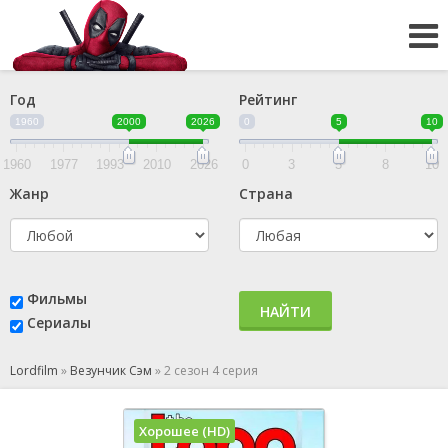
Год
Рейтинг
1960
2000
2026
0
5
10
1960
1977
1993
2010
2026
0
3
5
8
10
Жанр
Страна
Фильмы
НАЙТИ
Сериалы
Lordfilm
»
Везунчик Сэм
»
2 сезон 4 серия
Хорошее (HD)