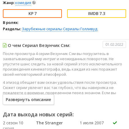
Жанр:
комедия
🤪
7
7.3
В ролях:
Разделы:
Зарубежные сериалы
Сериалы
Голливуд
01.02.2022
О чем Сериал Везунчик Сэм:
После просмотра 4 серии Везунчик Сэм вы погрузитесь в
захватывающий мир интриг и неожиданных поворотов. Не
упустите шанс следить за новой серией этого исключительного
произведения кинематографа, ведь каждая из них поражает
своей неповторимой атмосферой.
4 эпизод обещает вам океан удовольствия после просмотра.
Сюжет серии увлечет вас так глубоко, что вы наверняка не
пожалеете о времени, проведенном перед экраном. Если вы
жаждете наслаждаться онлайн этим сериалом в высоком
Развернуть описание
качестве HD, то ваш выбор будет весьма правильным. Каждый
эпизод сериала удивляет не только захватывающими
событиями, но и яркими, запоминающимися героями, которые
Дата выхода новых серий:
надолго останутся в вашей памяти.
2 сезон 10
The Stranger
1 июля 2007
Погрузитесь в мир эмоций и приключений, наслаждайтесь этим
серия