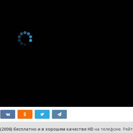
2 сезон 3
Yeah, Presents
17 июня 2007
серия
2 сезон 2
The Phantom
10 июня 2007
серия
2 сезон 1
Windows
10 июня 2007
серия
1 сезон 7
The Rusty
13 апреля
серия
Trombone
2006
1 сезон 6
Bear Drop Soup
12 апреля
серия
2006
1 сезон 5
The Year of the
6 апреля
серия
Dog
2006
1 сезон 4
Trouble in the
30 марта
серия
Saddle
2006
1 сезон 3
The Tiger Express
23 марта
серия
2006
1 сезон 2
Jack Air
16 марта
серия
2006
1 сезон 1
Pilot
15 марта
серия
2006
0 сезон 0
Deleware
серия
(2006) бесплатно и в хорошем качестве HD
на телефоне. Рейт