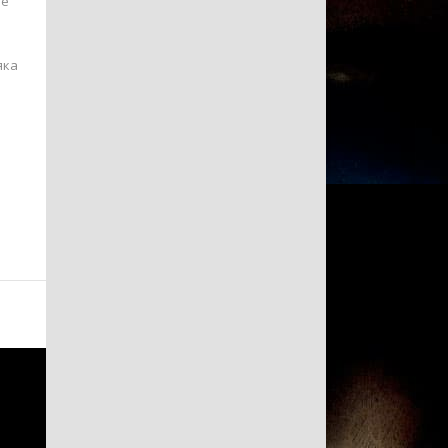
Не
яка
.