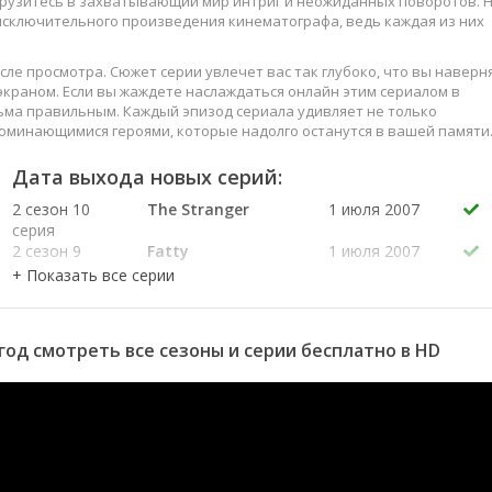
огрузитесь в захватывающий мир интриг и неожиданных поворотов. 
 исключительного произведения кинематографа, ведь каждая из них
сле просмотра. Сюжет серии увлечет вас так глубоко, что вы наверн
краном. Если вы жаждете наслаждаться онлайн этим сериалом в
ьма правильным. Каждый эпизод сериала удивляет не только
оминающимися героями, которые надолго останутся в вашей памяти
слаждайтесь этим искусством, созданным великими мастерами
Дата выхода новых серий:
2 сезон 10
The Stranger
1 июля 2007
серия
2 сезон 9
Fatty
1 июля 2007
серия
2 сезон 8
Crazy Goat
1 июля 2007
серия
2 сезон 7
Stride
24 июня 2007
 год смотреть все сезоны и серии бесплатно в HD
серия
2 сезон 6
Lady Business
24 июня 2007
серия
2 сезон 5
The Dutch
24 июня 2007
серия
2 сезон 4
CSI: Donut Idol
17 июня 2007
серия
Bowl