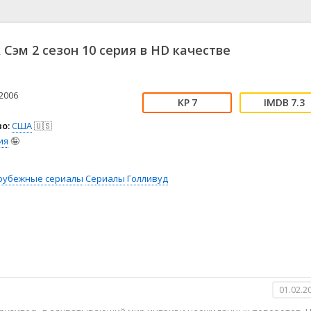
📖 История
🤪 Комедия
🎥 Короткометражка
🔪 Криминал
рама
🎼 Музыка
🧚‍♀️ Мультфильм
 Сэм 2 сезон 10 серия в HD качестве
л
👨‍💼 Новости
🎒 Приключения
ьное тв
👨‍👩‍👧‍👦 Семейный
⚽ Спорт
у
🤯 Триллер
😱 Ужасы
2006
7
7.3
астика
🤠 Фильм-нуар
🧝‍♂️ Фэнтези
о:
США
🇺🇸
ония
ия
🤪
рубежные сериалы
Сериалы
Голливуд
01.02.2