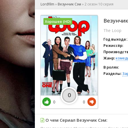
🎲 Игра
Lordfilm
»
Везунчик Сэм
»
2 сезон 10 серия
🎙 Концерт
👫 Мелод
Везунчик
Хорошее (HD)
🕺 Мюзик
The Loop
👨‍💻 Реал
🎤 Ток-шо
Год выхода:
🧙‍♀️ Фант
Режиссёр:
Производств
🏅 Церем
Жанр:
комед
В ролях:
Разделы:
За
0
0
0
О чем Сериал Везунчик Сэм: