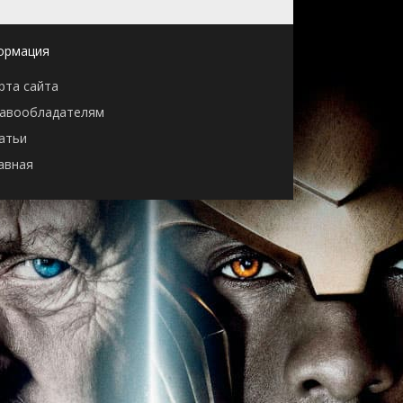
ормация
рта сайта
авообладателям
атьи
авная