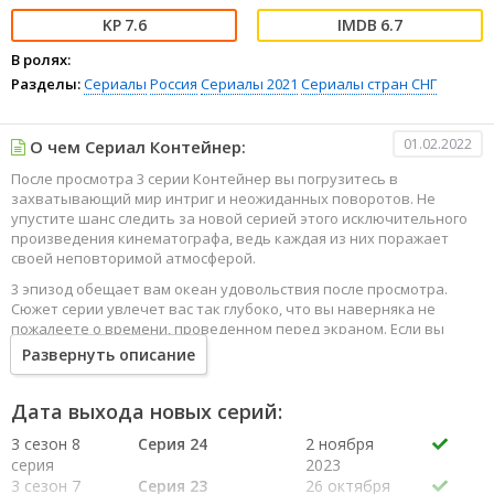
7.6
6.7
В ролях:
Разделы:
Сериалы
Россия
Сериалы 2021
Сериалы стран СНГ
01.02.2022
О чем Сериал Контейнер:
После просмотра 3 серии Контейнер вы погрузитесь в
захватывающий мир интриг и неожиданных поворотов. Не
упустите шанс следить за новой серией этого исключительного
произведения кинематографа, ведь каждая из них поражает
своей неповторимой атмосферой.
3 эпизод обещает вам океан удовольствия после просмотра.
Сюжет серии увлечет вас так глубоко, что вы наверняка не
пожалеете о времени, проведенном перед экраном. Если вы
жаждете наслаждаться онлайн этим сериалом в высоком
Развернуть описание
качестве HD, то ваш выбор будет весьма правильным. Каждый
эпизод сериала удивляет не только захватывающими
событиями, но и яркими, запоминающимися героями, которые
Дата выхода новых серий:
надолго останутся в вашей памяти.
3 сезон 8
Серия 24
2 ноября
Погрузитесь в мир эмоций и приключений, наслаждайтесь этим
серия
2023
искусством, созданным великими мастерами кинематографии
3 сезон 7
Серия 23
26 октября