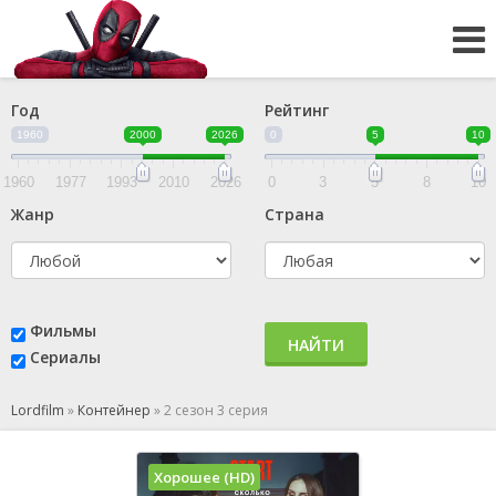
Год
Рейтинг
1960
2000
2026
0
5
10
1960
1977
1993
2010
2026
0
3
5
8
10
Жанр
Страна
Фильмы
НАЙТИ
Сериалы
Lordfilm
»
Контейнер
»
2 сезон 3 серия
Хорошее (HD)