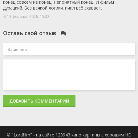
конец совсем не конец. Непонятный конец. И фильм
1 сезон 1
Серия 1
9 сентября
дурацкий. Без всякой логики. пипл всё схавает.
серия
2021
1 сезон 0
Фильм о фильме
28 октября
🗓 18 февраля 2026, 15:32
серия
2021
Оставь свой отзыв
ДОБАВИТЬ КОММЕНТАРИЙ
© "Lordfilm" - на сайте 128943 кино картины с хорошим HD