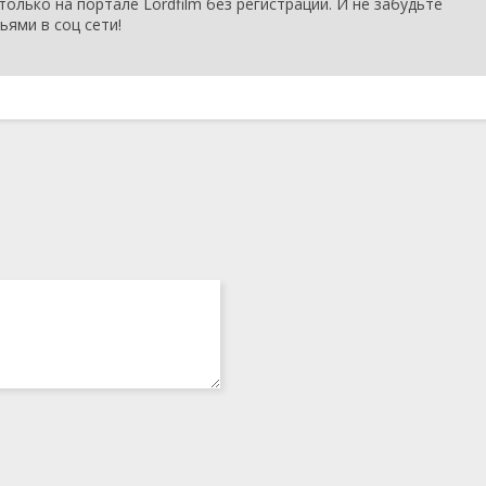
 только на портале Lordfilm без регистрации. И не забудьте
1 сезон 6
Episode #1.6
13 марта
ьями в соц сети!
серия
2008
1 сезон 5
Episode #1.5
6 марта
серия
2008
1 сезон 4
Episode #1.4
28 февраля
серия
2008
1 сезон 3
Episode #1.3
21 февраля
серия
2008
1 сезон 2
Episode #1.2
14 февраля
серия
2008
1 сезон 1
Episode #1.1
7 февраля
серия
2008
1 сезон 0
Top Gear
15 ноября
серия
2008