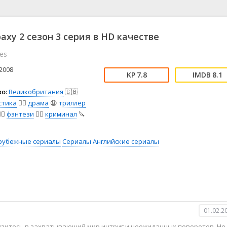
📖 История
🤪 Комедия
🎥 Короткометражка
🔪 Криминал
рама
🎼 Музыка
🧚‍♀️ Мультфильм
аху 2 сезон 3 серия в HD качестве
л
👨‍💼 Новости
🎒 Приключения
es
ьное тв
👨‍👩‍👧‍👦 Семейный
⚽ Спорт
у
🤯 Триллер
😱 Ужасы
2008
7.8
8.1
астика
🤠 Фильм-нуар
🧝‍♂️ Фэнтези
о:
Великобритания
🇬🇧
ония
стика
🧙‍♀️
драма
😫
триллер
️‍♂️
фэнтези
🧝‍♂️
криминал
🔪
рубежные сериалы
Сериалы
Английские сериалы
01.02.2
рузитесь в захватывающий мир интриг и неожиданных поворотов. Не