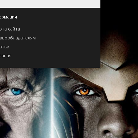
ормация
рта сайта
авообладателям
атьи
авная