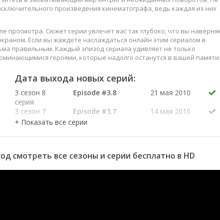
 исключительного произведения кинематографа, ведь каждая из них
е просмотра. Сюжет серии увлечет вас так глубоко, что вы наверня
краном. Если вы жаждете наслаждаться онлайн этим сериалом в
ьма правильным. Каждый эпизод сериала удивляет не только
оминающимися героями, которые надолго останутся в вашей памяти
слаждайтесь этим искусством, созданным великими мастерами
Дата выхода новых серий:
3 сезон 8
Episode #3.8
21 мая 2010
серия
3 сезон 7
Episode #3.7
14 мая 2010
серия
3 сезон 6
Episode #3.6
7 мая 2010
серия
3 сезон 5
Episode #3.5
30 апреля
 год смотреть все сезоны и серии бесплатно в HD
серия
2010
3 сезон 4
Episode #3.4
23 апреля
серия
2010
3 сезон 3
Episode #3.3
16 апреля
серия
2010
3 сезон 2
Episode #3.2
9 апреля
серия
2010