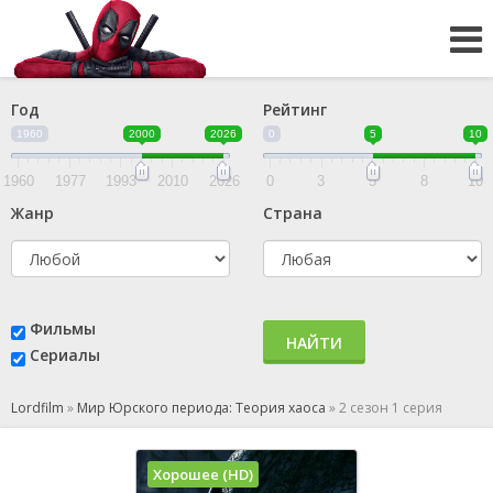
Год
Рейтинг
1960
2000
2026
0
5
10
1960
1977
1993
2010
2026
0
3
5
8
10
Жанр
Страна
Фильмы
НАЙТИ
Сериалы
Lordfilm
»
Мир Юрского периода: Теория хаоса
»
2 сезон 1 серия
Хорошее (HD)