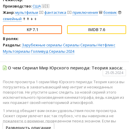
Производство:
США
🇺🇸
Жанр:
мультфильм
🧚‍♀️
фантастика
🧙‍♀️
приключения
🎒
боевик
😎
семейный
👨‍👩‍👧‍👦
7.1
7.6
В ролях:
Разделы:
Зарубежные сериалы
Сериалы
Сериалы Нетфликс
Мультсериалы
Голливуд
Сериалы 2024
О чем Сериал Мир Юрского периода: Теория хаоса:
25.05.2024
После просмотра 1 серии Мир Юрского периода: Теория хаоса вы
погрузитесь в захватывающий мир интриг и неожиданных
поворотов. Не упустите шанс следить за новой серией этого
исключительного произведения кинематографа, ведь каждая из
них поражает своей неповторимой атмосферой.
1 эпизод обещает вам океан удовольствия после просмотра.
Сюжет серии увлечет вас так глубоко, что вы наверняка не
пожалеете о времени, проведенном перед экраном. Если вы
жаждете наслаждаться онлайн этим сериалом в высоком
Развернуть описание