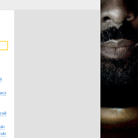
й
асэ
сэй
uki
zuki