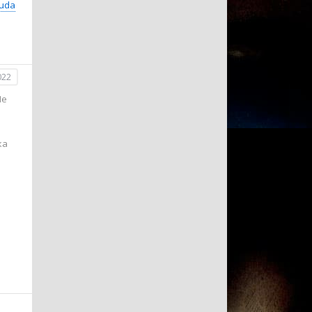
suda
022
Не
ка
.