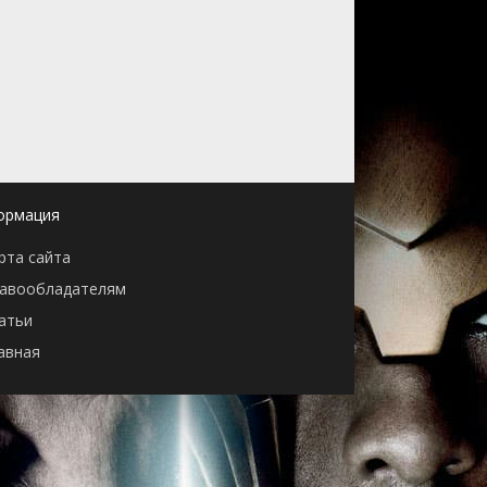
ормация
рта сайта
авообладателям
атьи
авная