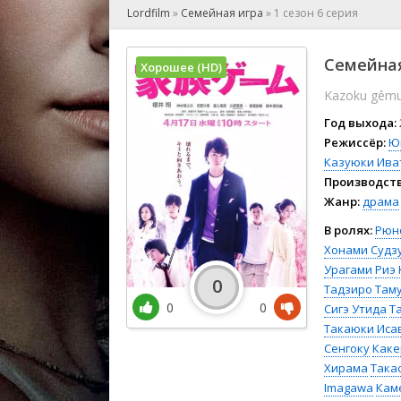
🎲 Игра
Lordfilm
»
Семейная игра
»
1 сезон 6 серия
🎙 Концерт
👫 Мелод
Семейная
Хорошее (HD)
🕺 Мюзик
Kazoku gêm
👨‍💻 Реал
🎤 Ток-шо
Год выхода:
🧙‍♀️ Фант
Режиссёр:
Ю
Казуюки Ива
🏅 Церем
Производств
Жанр:
драма
В ролях:
Рюн
Хонами Судз
Урагами
Риэ
0
Тадзиро Там
0
0
Сигэ Утида
Т
Такаюки Иса
Сенгоку
Каке
Хирама
Така
Imagawa
Кам