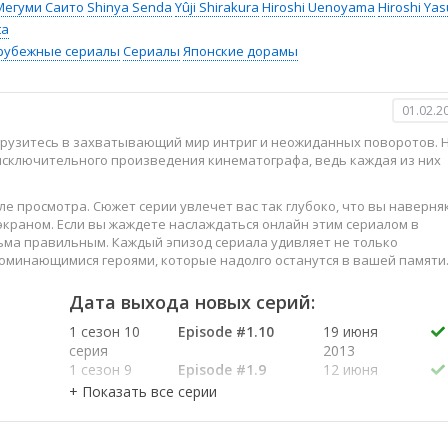
Мегуми Саито
Shinya Senda
Yûji Shirakura
Hiroshi Uenoyama
Hiroshi Ya
ta
рубежные сериалы
Сериалы
Японские дорамы
01.02.2
огрузитесь в захватывающий мир интриг и неожиданных поворотов. 
 исключительного произведения кинематографа, ведь каждая из них
е просмотра. Сюжет серии увлечет вас так глубоко, что вы наверня
краном. Если вы жаждете наслаждаться онлайн этим сериалом в
ьма правильным. Каждый эпизод сериала удивляет не только
оминающимися героями, которые надолго останутся в вашей памяти
слаждайтесь этим искусством, созданным великими мастерами
Дата выхода новых серий:
1 сезон 10
Episode #1.10
19 июня
серия
2013
1 сезон 9
Episode #1.9
12 июня
серия
2013
1 сезон 8
Episode #1.8
5 июня
серия
2013
1 сезон 7
Episode #1.7
29 мая