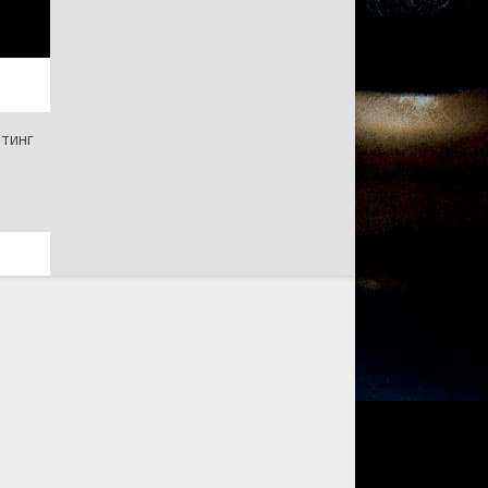
йтинг