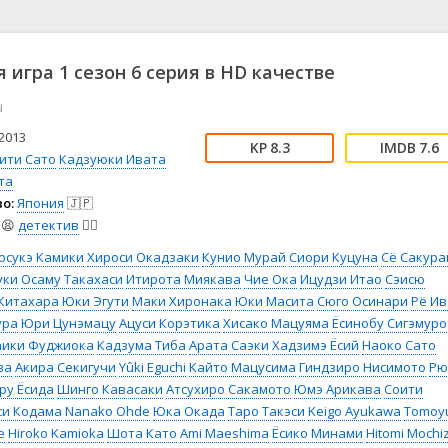
📖 История
🤪 Комедия
🎥 Короткометражка
🔪 Криминал
рама
🎼 Музыка
🧚‍♀️ Мультфильм
 игра 1 сезон 6 серия в HD качестве
л
👨‍💼 Новости
🎒 Приключения
u
ьное тв
👨‍👩‍👧‍👦 Семейный
⚽ Спорт
у
🤯 Триллер
😱 Ужасы
2013
8.3
7.6
астика
🤠 Фильм-нуар
🧝‍♂️ Фэнтези
ити Сато
Кадзуюки Ивата
та
ония
о:
Япония
🇯🇵
😫
детектив
🕵️‍♂️
осукэ Камики
Хироси Окадзаки
Кунио Мурай
Сиори Куцуна
Сё Сакура
уки
Осаму Такахаси
Итирота Миякава
Чие Ока
Ицудзи Итао
Сэисю
 Китахара
Юки Эгути
Маки Хиронака
Юки Масита
Сюго Осинари
Рё Ив
ура
Юри Цунэмацу
Ацуси Корэтика
Хисако Мацуяма
Ёсинобу Сигэмуро
аики Фуджиока
Кадзума Тиба
Арата Саэки
Хадзимэ Ёсий
Наоко Сато
ва
Акира Секигучи
Yûki Eguchi
Кайто Мацусима
Гиндзиро Нисимото
Рю
ру Ёсида
Шинго Кавасаки
Атсухиро Сакамото
Юмэ Арикава
Соити
си Кодама
Nanako Ohde
Юка Окада
Таро Такэси
Keigo Ayukawa
Tomoy
е
Hiroko Kamioka
Шота Като
Ami Maeshima
Ёсико Минами
Hitomi Mochi