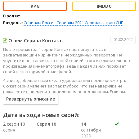
8
0
В ролях:
Разделы:
Сериалы
Россия
Сериалы 2021
Сериалы стран СНГ
01.02.2022
О чем Сериал Контакт:
После просмотра 4 серии Контакт вы погрузитесь в
захватывающий мир интриг и неожиданных поворотов. Не
упустите шанс следить за новой серией этого исключительного
произведения кинематографа, ведь каждая из них поражает
своей неповторимой атмосферой.
4 эпизод обещает вам океан удовольствия после просмотра.
Сюжет серии увлечет вас так глубоко, что вы наверняка не
пожалеете о времени, проведенном перед экраном. Если вы
жаждете наслаждаться онлайн этим сериалом в высоком
Развернуть описание
качестве HD, то ваш выбор будет весьма правильным. Каждый
эпизод сериала удивляет не только захватывающими
событиями, но и яркими, запоминающимися героями, которые
Дата выхода новых серий:
надолго останутся в вашей памяти.
2 сезон 10
Серия 10
14
Погрузитесь в мир эмоций и приключений, наслаждайтесь этим
серия
сентября
искусством, созданным великими мастерами кинематографии
2023