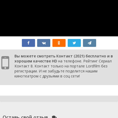
1 сезон 7
Серия 07
28
серия
сентября
2021
1 сезон 6
Серия 06
23
серия
сентября
2021
1 сезон 5
Серия 05
21
серия
сентября
2021
1 сезон 4
Серия 04
16
серия
сентября
Вы можете смотреть Контакт (2021) бесплатно и в
2021
хорошем качестве HD
на телефоне. Рейтинг Сериал
1 сезон 3
Серия 03
14
Контакт 8. Контакт только на портале Lordfilm без
серия
сентября
регистрации. И не забудьте поделится нашим
2021
кинотеатром с друзьями в соц сети!
1 сезон 2
Серия 02
9 сентября
серия
2021
1 сезон 1
Серия 01
9 сентября
серия
2021
Оставь свой отзыв