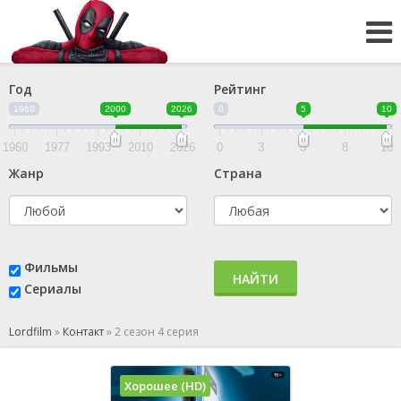
Год
Рейтинг
1960
2000
2026
0
5
10
1960
1977
1993
2010
2026
0
3
5
8
10
Жанр
Страна
Фильмы
НАЙТИ
Сериалы
Lordfilm
»
Контакт
»
2 сезон 4 серия
Хорошее (HD)