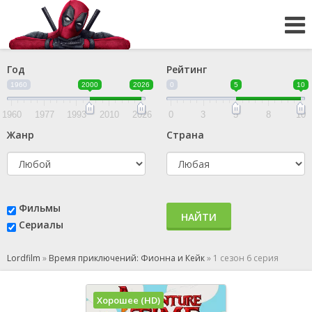
Год
Рейтинг
1960
2000
2026
0
5
10
1960
1977
1993
2010
2026
0
3
5
8
10
Жанр
Страна
Фильмы
НАЙТИ
Сериалы
Lordfilm
»
Время приключений: Фионна и Кейк
»
1 сезон 6 серия
Хорошее (HD)