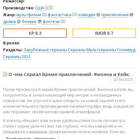
Режиссёр:
Производство:
США
🇺🇸
Жанр:
мультфильм
🧚‍♀️
фантастика
🧙‍♀️
комедия
🤪
приключения
🎒
драма
😫
боевик
😎
фэнтези
🧝‍♂️
8.3
8.7
В ролях:
Разделы:
Зарубежные сериалы
Сериалы
Мультсериалы
Голливуд
Сериалы 2023
О чем Сериал Время приключений: Фионна и Кейк:
02.09.2023
После просмотра 6 серии Время приключений: Фионна и Кейк вы
погрузитесь в захватывающий мир интриг и неожиданных
поворотов. Не упустите шанс следить за новой серией этого
исключительного произведения кинематографа, ведь каждая из
них поражает своей неповторимой атмосферой.
6 эпизод обещает вам океан удовольствия после просмотра.
Сюжет серии увлечет вас так глубоко, что вы наверняка не
пожалеете о времени, проведенном перед экраном. Если вы
жаждете наслаждаться онлайн этим сериалом в высоком
Развернуть описание