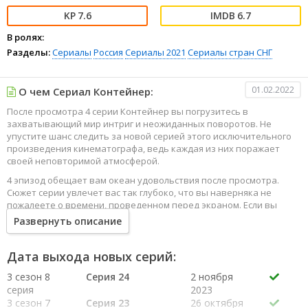
7.6
6.7
В ролях:
Разделы:
Сериалы
Россия
Сериалы 2021
Сериалы стран СНГ
01.02.2022
О чем Сериал Контейнер:
После просмотра 4 серии Контейнер вы погрузитесь в
захватывающий мир интриг и неожиданных поворотов. Не
упустите шанс следить за новой серией этого исключительного
произведения кинематографа, ведь каждая из них поражает
своей неповторимой атмосферой.
4 эпизод обещает вам океан удовольствия после просмотра.
Сюжет серии увлечет вас так глубоко, что вы наверняка не
пожалеете о времени, проведенном перед экраном. Если вы
жаждете наслаждаться онлайн этим сериалом в высоком
Развернуть описание
качестве HD, то ваш выбор будет весьма правильным. Каждый
эпизод сериала удивляет не только захватывающими
событиями, но и яркими, запоминающимися героями, которые
Дата выхода новых серий:
надолго останутся в вашей памяти.
3 сезон 8
Серия 24
2 ноября
Погрузитесь в мир эмоций и приключений, наслаждайтесь этим
серия
2023
искусством, созданным великими мастерами кинематографии
3 сезон 7
Серия 23
26 октября