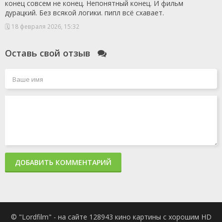
конец совсем не конец. Непонятный конец. И фильм
1 сезон 1
Серия 1
9 сентября
дурацкий. Без всякой логики. пипл всё схавает.
серия
2021
1 сезон 0
Фильм о фильме
28 октября
🗓 18 февраля 2026, 15:32
серия
2021
Оставь свой отзыв
ДОБАВИТЬ КОММЕНТАРИЙ
© "Lordfilm" - на сайте 128943 кино картины с хорошим HD