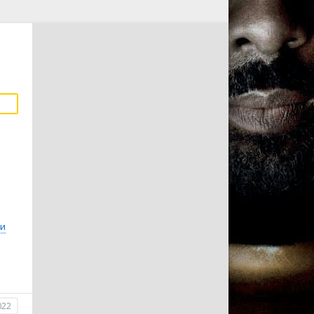
ли
022