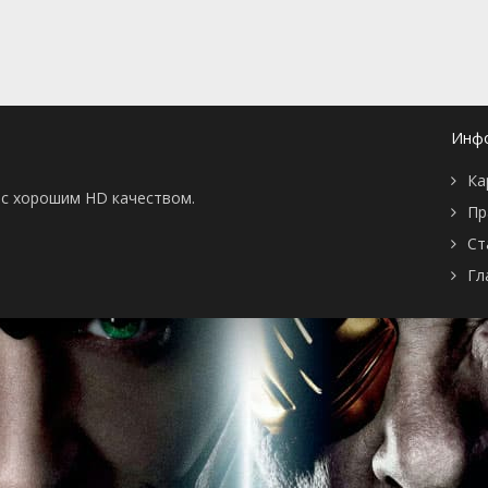
20 мая 2020
13 мая 2020
s Wells
1 мая 2020
12 мая 2020
нику
5 мая 2020
Инф
28 апреля 2020
ной
21 апреля 2020
Ка
ы с хорошим HD качеством.
эллса
17 марта 2020
Пр
ости
10 марта 2020
Ст
ня в
25 февраля 2020
Гл
 Сью
18 февраля 2020
на
11 февраля 2020
4 февраля 2020
ечных
10 декабря 2019
ние
3 декабря 2019
ть 2
ние
26 ноября 2019
ть 1
ннение
19 ноября 2019