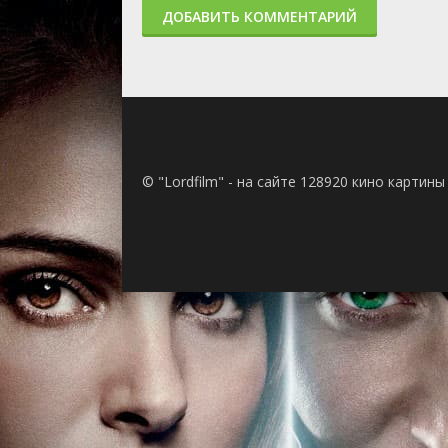
ДОБАВИТЬ КОММЕНТАРИЙ
кончается
6 сезон 22 серия
Episode 22
6 сезон 21 серия
Episode 21
6 сезон 20 серия
All's Wells That End
6 сезон 19 серия
Успех обеспечен
6 сезон 18 серия
Заплатите Дудоч
6 сезон 17 серия
Освобождение
6 сезон 16 серия
Прощай и спокой
ночи!
© "Lordfilm" - на сайте 128920 кино картин
6 сезон 15 серия
Экзорцизм Нэша У
6 сезон 14 серия
Смерть Силы Скор
6 сезон 13 серия
Гродд добавил ме
друзья
6 сезон 12 серия
Девушка по имени
6 сезон 11 серия
Любовь — это вой
6 сезон 10 серия
Марафон
6 сезон 9 серия
Кризис на Бескон
Землях. Часть 3
6 сезон 8 серия
Последнее искуше
Барри Аллена. Час
6 сезон 7 серия
Последнее искуше
Барри Аллена. Час
6 сезон 6 серия
Лицензия на удли