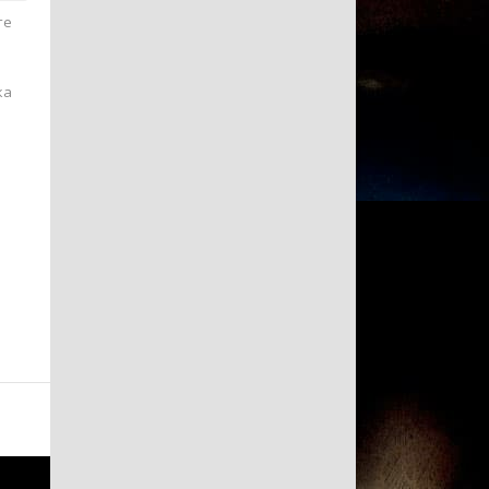
те
ка
.