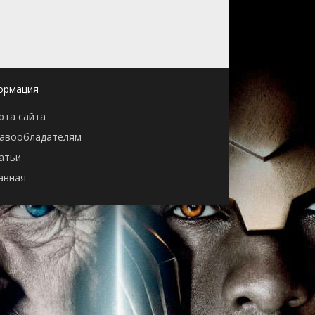
ормация
рта сайта
авообладателям
атьи
авная