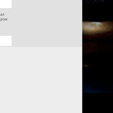
иал
тром