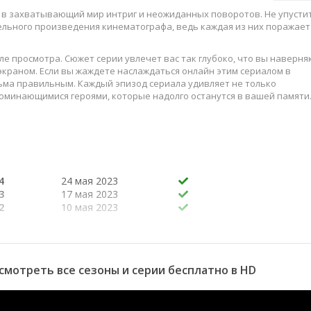
ь в захватывающий мир интриг и неожиданных поворотов. Не упусти
ельного произведения кинематографа, ведь каждая из них поражает
е просмотра. Сюжет серии увлечет вас так глубоко, что вы наверня
краном. Если вы жаждете наслаждаться онлайн этим сериалом в
ьма правильным. Каждый эпизод сериала удивляет не только
оминающимися героями, которые надолго останутся в вашей памяти
слаждайтесь этим искусством, созданным великими мастерами
4
24 мая 2023
3
17 мая 2023
2
10 мая 2023
1
3 мая 2023
, и я
26 апреля 2023
ени
5 апреля 2023
 смотреть все сезоны и серии бесплатно в HD
29 марта 2023
 везучий
15 марта 2023
ерти,
8 марта 2023