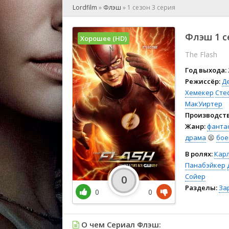
🎲 Игра
Lordfilm
»
Флэш
»
1 сезон 3 серия
🎙 Концерт
👫 Мелод
Флэш 1 с
Хорошее (HD)
🕺 Мюзик
The Flash
👨‍💻 Реал
🎤 Ток-шо
Год выхода:
🧙‍♀️ Фант
Режиссёр:
Д
Хемекер
Сте
🏅 Церем
МакУиртер
Производств
Жанр:
фанта
драма
😫
бое
В ролях:
Карл
Панабэйкер
Сойер
0
Разделы:
За
0
0
О чем Сериал Флэш: