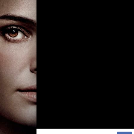
часть 2
9 сезон 4 серия
Маска Красной См
часть 1
9 сезон 3 серия
Негодяи войны
9 сезон 2 серия
Я не слышу зла
9 сезон 1 серия
Среда навсегда
8 сезон 20 серия
Негативные, часть
8 сезон 19 серия
Негативные, часть
8 сезон 18 серия
Человек в желтом
галстуке
8 сезон 17 серия
Держи это в темн
8 сезон 16 серия
Загадочная истор
Бартоломью Алле
8 сезон 15 серия
В Силу Времени
8 сезон 14 серия
Похороны друга
8 сезон 13 серия
Падение смерти
8 сезон 12 серия
Восстание смерти
8 сезон 11 серия
Воскрешение
8 сезон 10 серия
Безрассудный
8 сезон 9 серия
Фантомы
8 сезон 8 серия
Огонь на следующ
8 сезон 7 серия
Карантин
8 сезон 6 серия
Импульсивное
чрезмерное расст