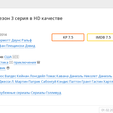
📖 История
🤪 Комедия
🎥 Короткометражка
🔪 Криминал
рама
🎼 Музыка
🧚‍♀️ Мультфильм
езон 3 серия в HD качестве
л
👨‍💼 Новости
🎒 Приключения
ьное тв
👨‍👩‍👧‍👦 Семейный
⚽ Спорт
у
🤯 Триллер
😱 Ужасы
2014
7.5
7.5
астика
🤠 Фильм-нуар
🧝‍♂️ Фэнтези
ермотт Даунс
Ральф
фан Плещински
Дэвид
ония
о:
США
🇺🇸
стика
🧙‍♀️
приключения
🎒
вик
😎
ос Валдес
Кейнан Лонсдейл
Томас Кавана
Даниэль Николет
Даниэль
Джесси Л. Мартин
Патрик Сабонгуй
Кэндис Паттон
Грант Гастин
Харт
рубежные сериалы
Сериалы
Голливуд
01.02.2