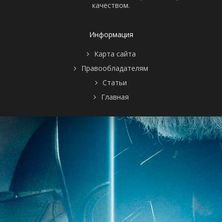
качеством.
8 сезон 2
Армагеддон,
23 ноября
серия
часть 2
2021
8 сезон 1
Армагеддон,
16 ноября
серия
часть 1
2021
Информация
7 сезон 18
Суть вопроса,
20 июля
серия
часть 2
2021
Карта сайта
7 сезон 17
Суть вопроса,
13 июля
Правообладателям
серия
часть 1
2021
7 сезон 16
Военнопленный
6 июля 2021
Статьи
серия
Главная
7 сезон 15
Враг у ворот
29 июня
серия
2021
7 сезон 14
Луч света
22 июня
серия
2021
7 сезон 13
Маскарад
15 июня
серия
2021
7 сезон 12
Прощайте,
8 июня 2021
серия
вибрации
7 сезон 11
Дела семейные,
25 мая 2021
серия
часть 2
7 сезон 10
Дела семейные,
18 мая 2021
серия
часть 1
7 сезон 9
Вне времени
11 мая 2021