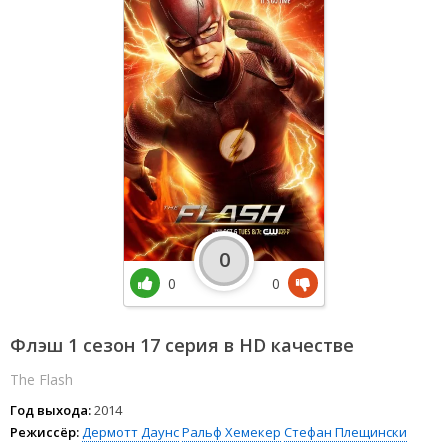
0
0
0
Флэш 1 сезон 17 серия в HD качестве
The Flash
Год выхода:
2014
Режиссёр:
Дермотт Даунс
Ральф Хемекер
Стефан Плещински