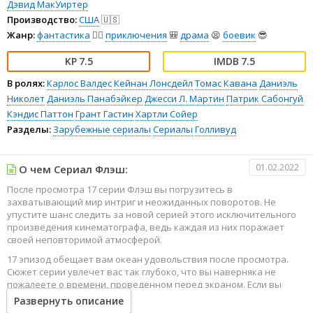
Дэвид МакУиртер
Производство:
США
🇺🇸
Жанр:
фантастика
🧙‍♀️
приключения
🎒
драма
😫
боевик
😎
7.5
7.5
В ролях:
Карлос Валдес
Кейнан Лонсдейл
Томас Кавана
Даниэль
Николет
Даниэль Панабэйкер
Джесси Л. Мартин
Патрик Сабонгуй
Кэндис Паттон
Грант Гастин
Хартли Сойер
Разделы:
Зарубежные сериалы
Сериалы
Голливуд
01.02.2022
О чем Сериал Флэш:
После просмотра 17 серии Флэш вы погрузитесь в
захватывающий мир интриг и неожиданных поворотов. Не
упустите шанс следить за новой серией этого исключительного
произведения кинематографа, ведь каждая из них поражает
своей неповторимой атмосферой.
17 эпизод обещает вам океан удовольствия после просмотра.
Сюжет серии увлечет вас так глубоко, что вы наверняка не
пожалеете о времени, проведенном перед экраном. Если вы
жаждете наслаждаться онлайн этим сериалом в высоком
Развернуть описание
качестве HD, то ваш выбор будет весьма правильным. Каждый