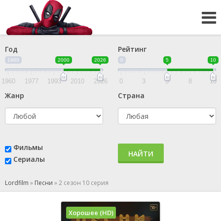
Год
Рейтинг
1960
2000
2026
0
5
10
1960
1977
1993
2010
2026
0
3
5
8
10
Жанр
Страна
Фильмы
НАЙТИ
Сериалы
Lordfilm
»
Песни
»
2 сезон 10 серия
Хорошее (HD)