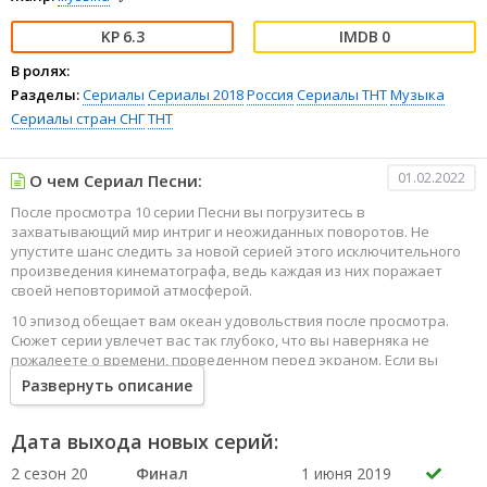
6.3
0
В ролях:
Разделы:
Сериалы
Сериалы 2018
Россия
Сериалы ТНТ
Музыка
Сериалы стран СНГ
ТНТ
01.02.2022
О чем Сериал Песни:
После просмотра 10 серии Песни вы погрузитесь в
захватывающий мир интриг и неожиданных поворотов. Не
упустите шанс следить за новой серией этого исключительного
произведения кинематографа, ведь каждая из них поражает
своей неповторимой атмосферой.
10 эпизод обещает вам океан удовольствия после просмотра.
Сюжет серии увлечет вас так глубоко, что вы наверняка не
пожалеете о времени, проведенном перед экраном. Если вы
жаждете наслаждаться онлайн этим сериалом в высоком
Развернуть описание
качестве HD, то ваш выбор будет весьма правильным. Каждый
эпизод сериала удивляет не только захватывающими
событиями, но и яркими, запоминающимися героями, которые
Дата выхода новых серий:
надолго останутся в вашей памяти.
2 сезон 20
Финал
1 июня 2019