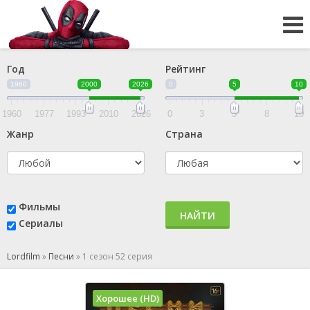
Год
Рейтинг
1960
2000
2026
0
5
10
1960
1977
1993
2010
2026
0
3
5
8
10
Жанр
Страна
Фильмы
НАЙТИ
Сериалы
Lordfilm
»
Песни
»
1 сезон 52 серия
Хорошее (HD)