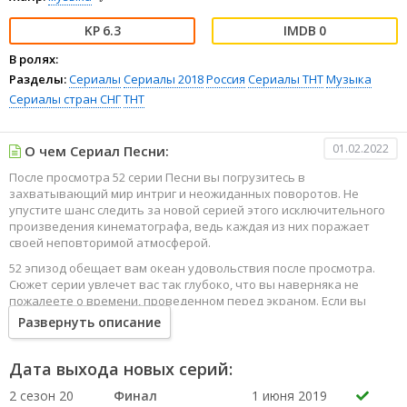
6.3
0
В ролях:
Разделы:
Сериалы
Сериалы 2018
Россия
Сериалы ТНТ
Музыка
Сериалы стран СНГ
ТНТ
01.02.2022
О чем Сериал Песни:
После просмотра 52 серии Песни вы погрузитесь в
захватывающий мир интриг и неожиданных поворотов. Не
упустите шанс следить за новой серией этого исключительного
произведения кинематографа, ведь каждая из них поражает
своей неповторимой атмосферой.
52 эпизод обещает вам океан удовольствия после просмотра.
Сюжет серии увлечет вас так глубоко, что вы наверняка не
пожалеете о времени, проведенном перед экраном. Если вы
жаждете наслаждаться онлайн этим сериалом в высоком
Развернуть описание
качестве HD, то ваш выбор будет весьма правильным. Каждый
эпизод сериала удивляет не только захватывающими
событиями, но и яркими, запоминающимися героями, которые
Дата выхода новых серий:
надолго останутся в вашей памяти.
2 сезон 20
Финал
1 июня 2019