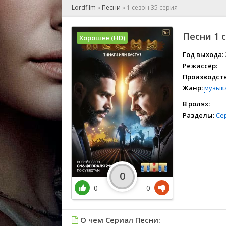
🎲 Игра
Lordfilm
»
Песни
»
1 сезон 35 серия
🎙 Концерт
👫 Мелод
Песни 1 
Хорошее (HD)
🕺 Мюзик
👨‍💻 Реал
Год выхода:
Режиссёр:
🎤 Ток-шо
Производств
🧙‍♀️ Фант
Жанр:
музык
🏅 Церем
В ролях:
Разделы:
Се
0
0
0
О чем Сериал Песни: