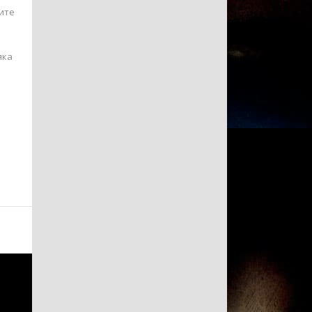
ите
яка
.