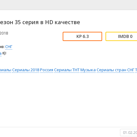
📖 История
🤪 Комедия
🎥 Короткометражка
🔪 Криминал
рама
🎼 Музыка
🧚‍♀️ Мультфильм
сезон 35 серия в HD качестве
л
👨‍💼 Новости
🎒 Приключения
ьное тв
👨‍👩‍👧‍👦 Семейный
⚽ Спорт
2018
6.3
0
у
🤯 Триллер
😱 Ужасы
о:
СНГ
астика
🤠 Фильм-нуар
🧝‍♂️ Фэнтези
а
🎼
ония
риалы
Сериалы 2018
Россия
Сериалы ТНТ
Музыка
Сериалы стран СНГ
01.02.2