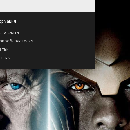
ормация
рта сайта
авообладателям
атьи
авная