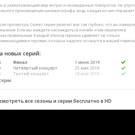
сь в захватывающий мир интриг и неожиданных поворотов. Не упуст
ельного произведения кинематографа, ведь каждая из них поражает
сле просмотра. Сюжет серии увлечет вас так глубоко, что вы наверн
краном. Если вы жаждете наслаждаться онлайн этим сериалом в
ьма правильным. Каждый эпизод сериала удивляет не только
оминающимися героями, которые надолго останутся в вашей памяти
слаждайтесь этим искусством, созданным великими мастерами
а новых серий:
я
Финал
1 июня 2019
я
Четвёртый концерт
25 мая 2019
я
Третий концерт
18 мая 2019
я
Второй концерт
11 мая 2019
я
Первый концерт
4 мая 2019
я
Отбор в команды,
28 апреля 2019
часть четвертая
 смотреть все сезоны и серии бесплатно в HD
я
Отбор в команды,
27 апреля 2019
часть третья
я
Отбор в команды,
21 апреля 2019
часть вторая
я
Отбор в команды,
20 апреля 2019
часть первая