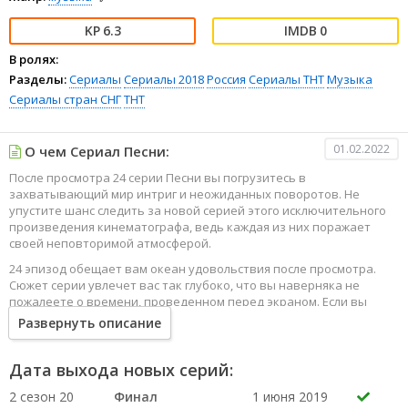
6.3
0
В ролях:
Разделы:
Сериалы
Сериалы 2018
Россия
Сериалы ТНТ
Музыка
Сериалы стран СНГ
ТНТ
01.02.2022
О чем Сериал Песни:
После просмотра 24 серии Песни вы погрузитесь в
захватывающий мир интриг и неожиданных поворотов. Не
упустите шанс следить за новой серией этого исключительного
произведения кинематографа, ведь каждая из них поражает
своей неповторимой атмосферой.
24 эпизод обещает вам океан удовольствия после просмотра.
Сюжет серии увлечет вас так глубоко, что вы наверняка не
пожалеете о времени, проведенном перед экраном. Если вы
жаждете наслаждаться онлайн этим сериалом в высоком
Развернуть описание
качестве HD, то ваш выбор будет весьма правильным. Каждый
эпизод сериала удивляет не только захватывающими
событиями, но и яркими, запоминающимися героями, которые
Дата выхода новых серий:
надолго останутся в вашей памяти.
2 сезон 20
Финал
1 июня 2019