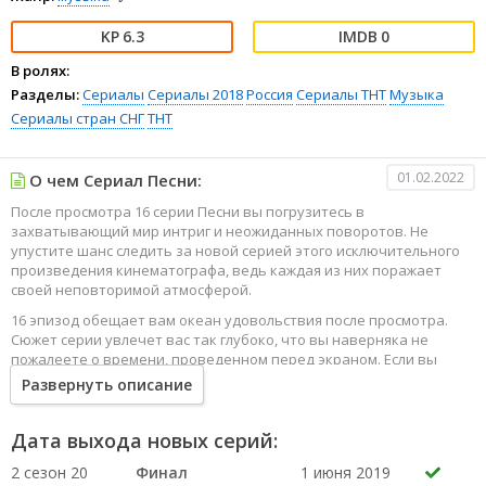
6.3
0
В ролях:
Разделы:
Сериалы
Сериалы 2018
Россия
Сериалы ТНТ
Музыка
Сериалы стран СНГ
ТНТ
01.02.2022
О чем Сериал Песни:
После просмотра 16 серии Песни вы погрузитесь в
захватывающий мир интриг и неожиданных поворотов. Не
упустите шанс следить за новой серией этого исключительного
произведения кинематографа, ведь каждая из них поражает
своей неповторимой атмосферой.
16 эпизод обещает вам океан удовольствия после просмотра.
Сюжет серии увлечет вас так глубоко, что вы наверняка не
пожалеете о времени, проведенном перед экраном. Если вы
жаждете наслаждаться онлайн этим сериалом в высоком
Развернуть описание
качестве HD, то ваш выбор будет весьма правильным. Каждый
эпизод сериала удивляет не только захватывающими
событиями, но и яркими, запоминающимися героями, которые
Дата выхода новых серий:
надолго останутся в вашей памяти.
2 сезон 20
Финал
1 июня 2019