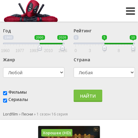
Год
Рейтинг
1960
2000
2026
0
5
10
1960
1977
1993
2010
2026
0
3
5
8
10
Жанр
Страна
Фильмы
НАЙТИ
Сериалы
Lordfilm
»
Песни
»
1 сезон 16 серия
Хорошее (HD)