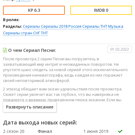
6.3
0
В ролях:
Разделы:
Сериалы
Сериалы 2018
Россия
Сериалы ТНТ
Музыка
Сериалы стран СНГ
ТНТ
01.02.2022
О чем Сериал Песни:
После просмотра 2 серии Песни вы погрузитесь в
захватывающий мир интриг и неожиданных поворотов. Не
упустите шанс следить за новой серией этого исключительного
произведения кинематографа, ведь каждая из них поражает
своей неповторимой атмосферой.
2 эпизод обещает вам океан удовольствия после просмотра.
Сюжет серии увлечет вас так глубоко, что вы наверняка не
пожалеете о времени, проведенном перед экраном. Если вы
жаждете наслаждаться онлайн этим сериалом в высоком
Развернуть описание
качестве HD, то ваш выбор будет весьма правильным. Каждый
эпизод сериала удивляет не только захватывающими
событиями, но и яркими, запоминающимися героями, которые
Дата выхода новых серий:
надолго останутся в вашей памяти.
2 сезон 20
Финал
1 июня 2019