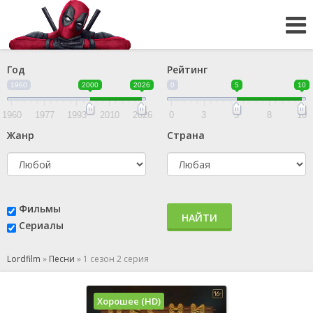
Год
Рейтинг
1960
2000
2026
0
5
10
1960
1977
1993
2010
2026
0
3
5
8
10
Жанр
Страна
Фильмы
НАЙТИ
Сериалы
Lordfilm
»
Песни
»
1 сезон 2 серия
Хорошее (HD)