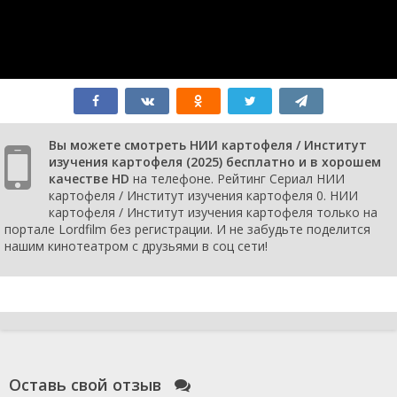
5
серия
1
сезон
4
серия
1
сезон
3
Вы можете смотреть НИИ картофеля / Институт
серия
изучения картофеля (2025) бесплатно и в хорошем
1
качестве HD
на телефоне. Рейтинг Сериал НИИ
сезон
картофеля / Институт изучения картофеля 0. НИИ
2
картофеля / Институт изучения картофеля только на
серия
портале Lordfilm без регистрации. И не забудьте поделится
1
нашим кинотеатром с друзьями в соц сети!
сезон
1
серия
Оставь свой отзыв