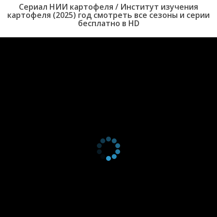
Сериал НИИ картофеля / Институт изучения
серия
картофеля (2025) год смотреть все сезоны и серии
1
бесплатно в HD
сезон
10
серия
1
сезон
9
серия
1
сезон
8
серия
1
сезон
7
серия
1
сезон
6
серия
1
сезон