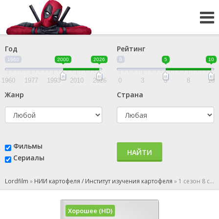
Год
Рейтинг
1960
2000
2026
0
5
10
1960
1977
1993
2010
2026
0
3
5
8
10
Жанр
Страна
Фильмы
НАЙТИ
Сериалы
Lordfilm
»
НИИ картофеля / Институт изучения картофеля
»
1 сезон 8 серия
Хорошее (HD)