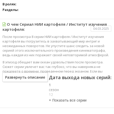
В ролях:
Разделы:
О чем Сериал НИИ картофеля / Институт изучения
04.03.2025
картофеля:
После просмотра 8 серии НИИ картофеля / Институт изучения
картофеля вы погрузитесь в захватывающий мир интриг и
неожиданных поворотов. Не упустите шанс следить за новой
серией этого исключительного произведения кинематографа,
ведь каждая из них поражает своей неповторимой атмосферой.
8 эпизод обещает вам океан удовольствия после просмотра.
Сюжет серии увлечет вас так глубоко, что вы наверняка не
пожалеете о времени, проведенном перед экраном. Если вы
жаждете наслаждаться онлайн этим сериалом в высоком
Дата выхода новых серий:
Развернуть описание
качестве HD, то ваш выбор будет весьма правильным. Каждый
1
эпизод сериала удивляет не только захватывающими
событиями, но и яркими, запоминающимися героями, которые
сезон
надолго останутся в вашей памяти.
12
серия
Погрузитесь в мир эмоций и приключений, наслаждайтесь этим
1
искусством, созданным великими мастерами кинематографии
сезон
специально для вас!
11