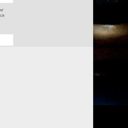
нг
тся