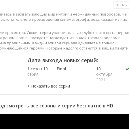
01.02.2
узитесь в захватывающий мир интриг и неожиданных поворотов. Не
 исключительного произведения кинематографа, ведь каждая из них
е просмотра. Сюжет серии увлечет вас так глубоко, что вы наверня
краном. Если вы жаждете наслаждаться онлайн этим сериалом в
ьма правильным. Каждый эпизод сериала удивляет не только
оминающимися героями, которые надолго останутся в вашей памяти
слаждайтесь этим искусством, созданным великими мастерами
Дата выхода новых серий:
1 сезон 10
Final
10
серия
октября
2021
1 сезон 9
3 октября
серия
2021
1 сезон 8
26
серия
сентября
год смотреть все сезоны и серии бесплатно в HD
2021
1 сезон 7
19
серия
сентября
2021
1 сезон 6
12