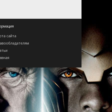
ормация
рта сайта
авообладателям
атьи
авная