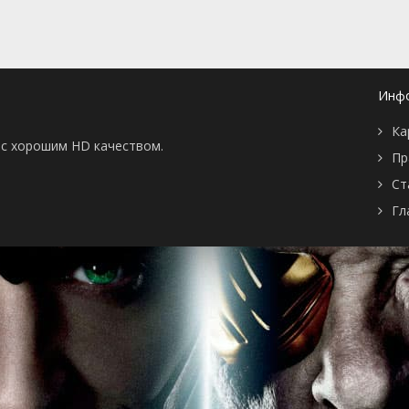
Инф
Ка
ы с хорошим HD качеством.
Пр
Ст
Гл