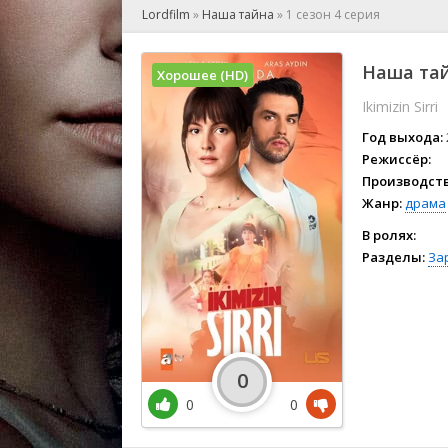
🎲 Игра
Lordfilm
»
Наша тайна
»
1 сезон 4 серия
🎙 Концерт
👫 Мелод
Наша тай
Хорошее (HD)
🕺 Мюзик
Ikimizin Sirri
👨‍💻 Реал
🎤 Ток-шо
Год выхода:
🧙‍♀️ Фант
Режиссёр:
Производств
🏅 Церем
Жанр:
драма
В ролях:
Разделы:
За
0
0
0