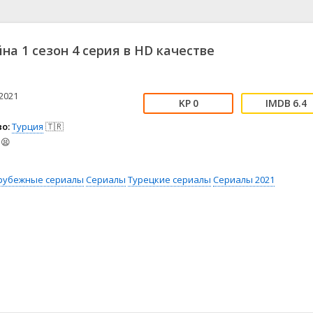
📖 История
🤪 Комедия
🎥 Короткометражка
🔪 Криминал
рама
🎼 Музыка
🧚‍♀️ Мультфильм
на 1 сезон 4 серия в HD качестве
л
👨‍💼 Новости
🎒 Приключения
ьное тв
👨‍👩‍👧‍👦 Семейный
⚽ Спорт
у
🤯 Триллер
😱 Ужасы
2021
0
6.4
астика
🤠 Фильм-нуар
🧝‍♂️ Фэнтези
о:
Турция
🇹🇷
ония
😫
рубежные сериалы
Сериалы
Турецкие сериалы
Сериалы 2021