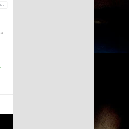
022
ка
.