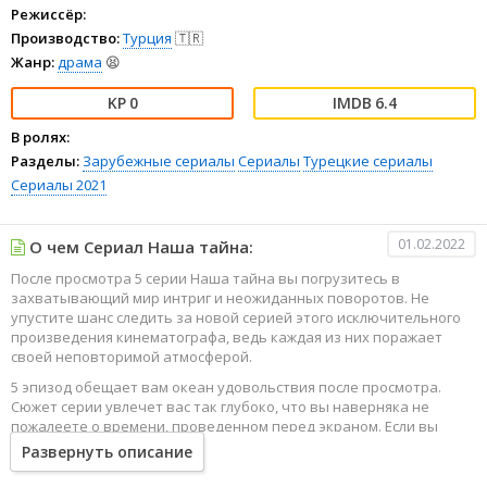
Режиссёр:
Производство:
Турция
🇹🇷
Жанр:
драма
😫
0
6.4
В ролях:
Разделы:
Зарубежные сериалы
Сериалы
Турецкие сериалы
Сериалы 2021
01.02.2022
О чем Сериал Наша тайна:
После просмотра 5 серии Наша тайна вы погрузитесь в
захватывающий мир интриг и неожиданных поворотов. Не
упустите шанс следить за новой серией этого исключительного
произведения кинематографа, ведь каждая из них поражает
своей неповторимой атмосферой.
5 эпизод обещает вам океан удовольствия после просмотра.
Сюжет серии увлечет вас так глубоко, что вы наверняка не
пожалеете о времени, проведенном перед экраном. Если вы
жаждете наслаждаться онлайн этим сериалом в высоком
Развернуть описание
качестве HD, то ваш выбор будет весьма правильным. Каждый
эпизод сериала удивляет не только захватывающими