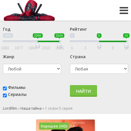
Год
Рейтинг
1960
2000
2026
0
5
10
1960
1977
1993
2010
2026
0
3
5
8
10
Жанр
Страна
Фильмы
НАЙТИ
Сериалы
Lordfilm
»
Наша тайна
»
1 сезон 5 серия
Хорошее (HD)