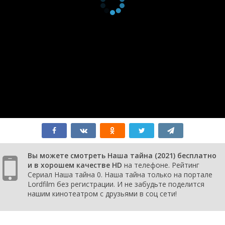
серия
2021
1 сезон 1
S01E01
8 августа
серия
2021
Вы можете смотреть Наша тайна (2021) бесплатно
и в хорошем качестве HD
на телефоне. Рейтинг
Сериал Наша тайна 0. Наша тайна только на портале
Lordfilm без регистрации. И не забудьте поделится
нашим кинотеатром с друзьями в соц сети!