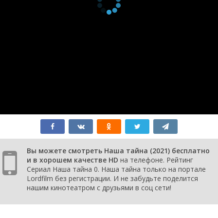
серия
2021
1 сезон 1
S01E01
8 августа
серия
2021
Вы можете смотреть Наша тайна (2021) бесплатно
и в хорошем качестве HD
на телефоне. Рейтинг
Сериал Наша тайна 0. Наша тайна только на портале
Lordfilm без регистрации. И не забудьте поделится
нашим кинотеатром с друзьями в соц сети!