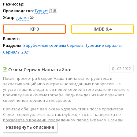
Режиссёр:
Производство:
Турция
🇹🇷
Жанр:
драма
😫
0
6.4
В ролях:
Разделы:
Зарубежные сериалы
Сериалы
Турецкие сериалы
Сериалы 2021
01.02.2022
О чем Сериал Наша тайна:
После просмотра 6 серии Наша тайна вы погрузитесь в
захватывающий мир интриг и неожиданных поворотов. Не
упустите шанс следить за новой серией этого исключительного
произведения кинематографа, ведь каждая из них поражает
своей неповторимой атмосферой.
6 эпизод обещает вам океан удовольствия после просмотра.
Сюжет серии увлечет вас так глубоко, что вы наверняка не
пожалеете о времени, проведенном перед экраном. Если вы
жаждете наслаждаться онлайн этим сериалом в высоком
Развернуть описание
качестве HD, то ваш выбор будет весьма правильным. Каждый
эпизод сериала удивляет не только захватывающими