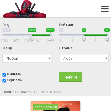
Год
Рейтинг
1960
2000
2026
0
5
10
1960
1977
1993
2010
2026
0
3
5
8
10
Жанр
Страна
Фильмы
НАЙТИ
Сериалы
Lordfilm
»
Наша тайна
»
1 сезон 6 серия
Хорошее (HD)