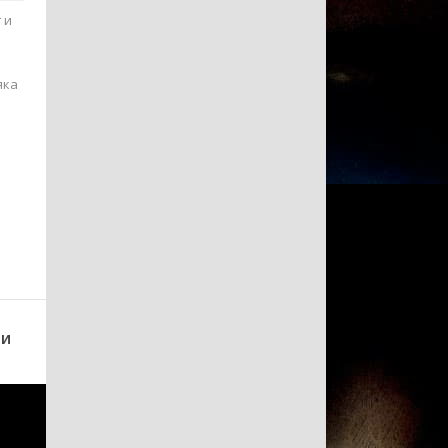
 и
яка
.
ии