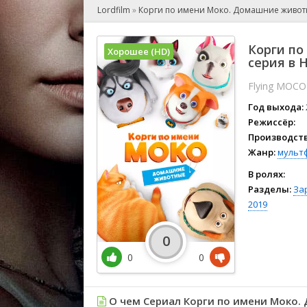
🎲 Игра
Lordfilm
»
Корги по имени Моко. Домашние живо
🎙 Концерт
👫 Мелод
Корги по
Хорошее (HD)
🕺 Мюзик
серия в 
👨‍💻 Реал
Flying MOCO
🎤 Ток-шо
Год выхода:
🧙‍♀️ Фант
Режиссёр:
🏅 Церем
Производств
Жанр:
мульт
В ролях:
Разделы:
За
2019
0
0
0
О чем Сериал Корги по имени Моко.