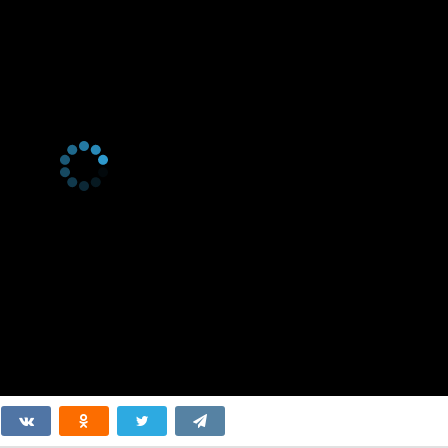
 серия
Наше место
 серия
Что с тобой?
 серия
Кто эта кошка?
 серия
Ночной храп
 серия
Заносчивая кошка
 серия
Витрина
 серия
Цитаты Мии
 серия
Суперслух
 серия
Гений логики
 серия
Трогательный
момент
 серия
Внимательные
ученики
 серия
Приятный обед
 серия
Новый подход к
питанию
 серия
Настроение
 серия
Социальные сети
 серия
Правда раскрыта
 серия
Лучший кадр
 серия
Гордая кошка
 серия
Ночник
 серия
Онлайн-диагноз
 серия
Все в сборе