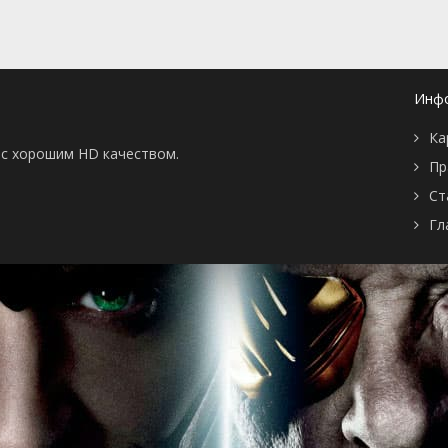
и кошки
 серия
Пути назад нет
 серия
Раздача корма
 серия
Подготовка
 серия
Первоклассный корм
Инф
 серия
Недопонимание
 серия
Мысли масштабнее
Ка
 серия
Кто всё съел?
ы с хорошим HD качеством.
 серия
Музыкальный талант
Пр
 серия
День отца
 серия
Кто-то же должен
Ст
убрать
Гл
 серия
Ещё живой
 серия
Еда и ужастики
 серия
Вопрос с подвохом
 серия
Проблемы нового
века
 серия
У меня такая сила
 серия
Двойные стандарты
 серия
Кошачья мята
 серия
Конверт на хранение
 серия
Новогодний пир
питомцев
 серия
Операция "Купидон"