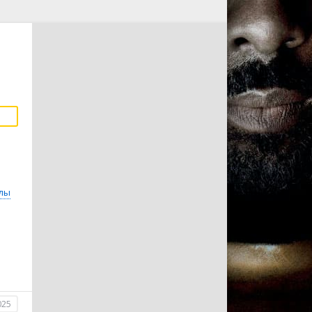
лы
025