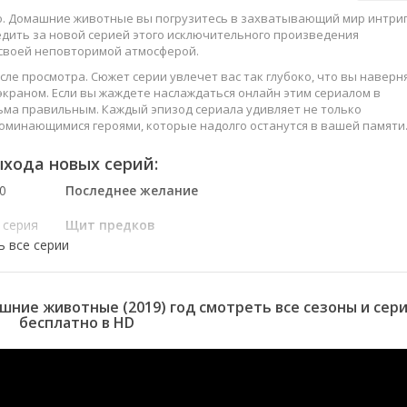
ко. Домашние животные вы погрузитесь в захватывающий мир интриг
едить за новой серией этого исключительного произведения
 своей неповторимой атмосферой.
сле просмотра. Сюжет серии увлечет вас так глубоко, что вы наверн
краном. Если вы жаждете наслаждаться онлайн этим сериалом в
ьма правильным. Каждый эпизод сериала удивляет не только
оминающимися героями, которые надолго останутся в вашей памяти
слаждайтесь этим искусством, созданным великими мастерами
хода новых серий:
0
Последнее желание
 серия
Щит предков
 серия
В чём подвох?
 серия
Без промаха
 серия
Поделиться видео
 серия
Специальное
шние животные (2019) год смотреть все сезоны и сер
предложение
бесплатно в HD
 серия
Выборы лидера
 серия
Собаки из разных
эпох
 серия
Игра в мяч
 серия
Аттестация