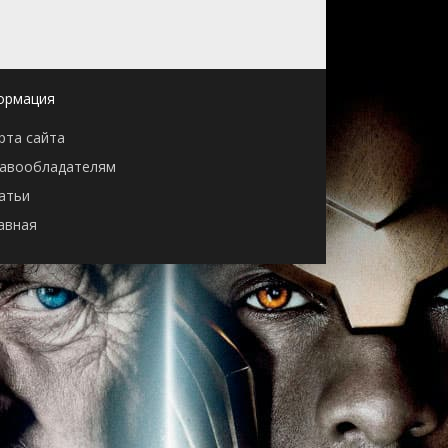
ормация
рта сайта
авообладателям
атьи
авная