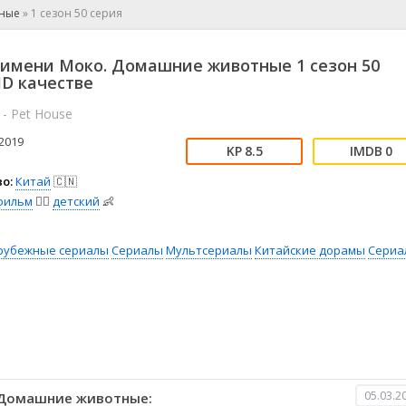
📖 История
🤪 Комедия
тные
»
1 сезон 50 серия
🎥 Короткометражка
🔪 Криминал
рама
🎼 Музыка
🧚‍♀️ Мультфильм
 имени Моко. Домашние животные 1 сезон 50
л
👨‍💼 Новости
🎒 Приключения
HD качестве
ьное тв
👨‍👩‍👧‍👦 Семейный
⚽ Спорт
 - Pet House
у
🤯 Триллер
😱 Ужасы
2019
астика
🤠 Фильм-нуар
🧝‍♂️ Фэнтези
8.5
0
ония
о:
Китай
🇨🇳
фильм
🧚‍♀️
детский
👶
рубежные сериалы
Сериалы
Мультсериалы
Китайские дорамы
Сериа
05.03.2
 Домашние животные: