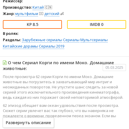
Режиссёр:
Производство:
Китай
🇨🇳
Жанр:
мультфильм
🧚‍♀️
детский
👶
8.5
0
В ролях:
Разделы:
Зарубежные сериалы
Сериалы
Мультсериалы
Китайские дорамы
Сериалы 2019
О чем Сериал Корги по имени Моко. Домашние
05.03.2025
животные:
После просмотра 62 серии Корги по имени Моко. Домашние
животные вы погрузитесь в захватывающий мир интриг и
неожиданных поворотов. Не упустите шанс следить за новой
серией этого исключительного произведения кинематографа,
ведь каждая из них поражает своей неповторимой атмосферой.
62 эпизод обещает вам океан удовольствия после просмотра.
Сюжет серии увлечет вас так глубоко, что вы наверняка не
пожалеете о времени, проведенном перед экраном. Если вы
жаждете наслаждаться онлайн этим сериалом в высоком
Развернуть описание
качестве HD, то ваш выбор будет весьма правильным. Каждый