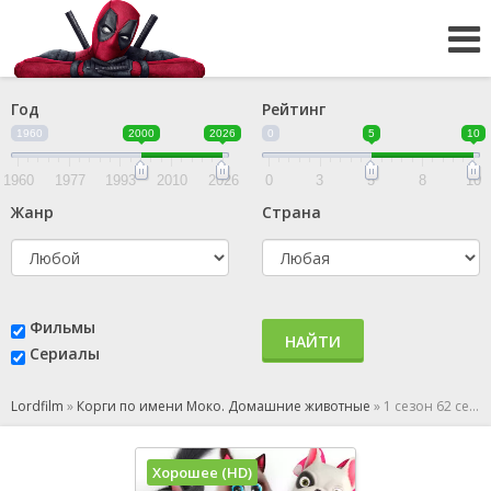
Год
Рейтинг
1960
2000
2026
0
5
10
1960
1977
1993
2010
2026
0
3
5
8
10
Жанр
Страна
Фильмы
НАЙТИ
Сериалы
Lordfilm
»
Корги по имени Моко. Домашние животные
»
1 сезон 62 серия
Хорошее (HD)