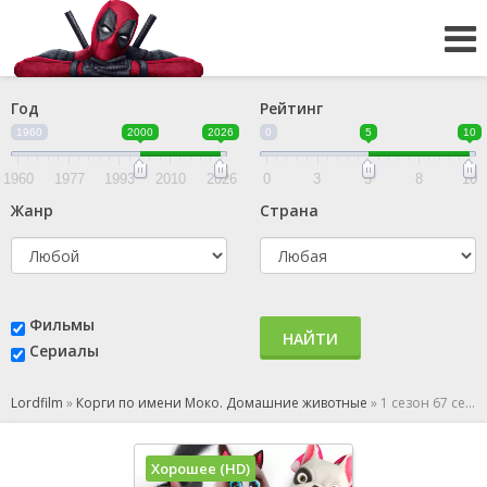
Год
Рейтинг
1960
2000
2026
0
5
10
1960
1977
1993
2010
2026
0
3
5
8
10
Жанр
Страна
Фильмы
НАЙТИ
Сериалы
Lordfilm
»
Корги по имени Моко. Домашние животные
»
1 сезон 67 серия
Хорошее (HD)