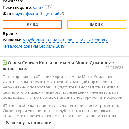
Режиссёр:
Производство:
Китай
🇨🇳
Жанр:
мультфильм
🧚‍♀️
детский
👶
8.5
0
В ролях:
Разделы:
Зарубежные сериалы
Сериалы
Мультсериалы
Китайские дорамы
Сериалы 2019
О чем Сериал Корги по имени Моко. Домашние
05.03.2025
животные:
После просмотра 67 серии Корги по имени Моко. Домашние
животные вы погрузитесь в захватывающий мир интриг и
неожиданных поворотов. Не упустите шанс следить за новой
серией этого исключительного произведения кинематографа,
ведь каждая из них поражает своей неповторимой атмосферой.
67 эпизод обещает вам океан удовольствия после просмотра.
Сюжет серии увлечет вас так глубоко, что вы наверняка не
пожалеете о времени, проведенном перед экраном. Если вы
жаждете наслаждаться онлайн этим сериалом в высоком
Развернуть описание
качестве HD, то ваш выбор будет весьма правильным. Каждый