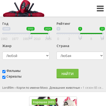
Год
Рейтинг
1960
2000
2026
0
5
10
1960
1977
1993
2010
2026
0
3
5
8
10
Жанр
Страна
Фильмы
НАЙТИ
Сериалы
Lordfilm
»
Корги по имени Моко. Домашние животные
»
1 сезон 85 серия
Хорошее (HD)