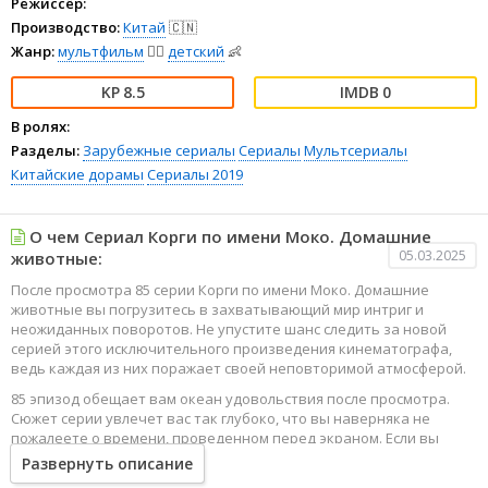
Режиссёр:
Производство:
Китай
🇨🇳
Жанр:
мультфильм
🧚‍♀️
детский
👶
8.5
0
В ролях:
Разделы:
Зарубежные сериалы
Сериалы
Мультсериалы
Китайские дорамы
Сериалы 2019
О чем Сериал Корги по имени Моко. Домашние
05.03.2025
животные:
После просмотра 85 серии Корги по имени Моко. Домашние
животные вы погрузитесь в захватывающий мир интриг и
неожиданных поворотов. Не упустите шанс следить за новой
серией этого исключительного произведения кинематографа,
ведь каждая из них поражает своей неповторимой атмосферой.
85 эпизод обещает вам океан удовольствия после просмотра.
Сюжет серии увлечет вас так глубоко, что вы наверняка не
пожалеете о времени, проведенном перед экраном. Если вы
жаждете наслаждаться онлайн этим сериалом в высоком
Развернуть описание
качестве HD, то ваш выбор будет весьма правильным. Каждый