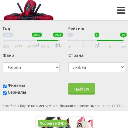
Год
Рейтинг
1960
2000
2026
0
5
10
1960
1977
1993
2010
2026
0
3
5
8
10
Жанр
Страна
Фильмы
НАЙТИ
Сериалы
Lordfilm
»
Корги по имени Моко. Домашние животные
»
1 сезон 109 серия
Хорошее (HD)