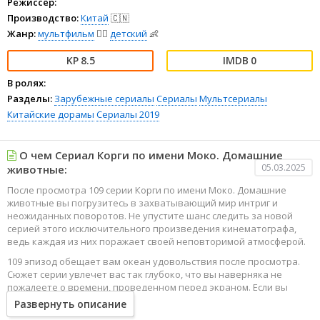
Режиссёр:
Производство:
Китай
🇨🇳
Жанр:
мультфильм
🧚‍♀️
детский
👶
8.5
0
В ролях:
Разделы:
Зарубежные сериалы
Сериалы
Мультсериалы
Китайские дорамы
Сериалы 2019
О чем Сериал Корги по имени Моко. Домашние
05.03.2025
животные:
После просмотра 109 серии Корги по имени Моко. Домашние
животные вы погрузитесь в захватывающий мир интриг и
неожиданных поворотов. Не упустите шанс следить за новой
серией этого исключительного произведения кинематографа,
ведь каждая из них поражает своей неповторимой атмосферой.
109 эпизод обещает вам океан удовольствия после просмотра.
Сюжет серии увлечет вас так глубоко, что вы наверняка не
пожалеете о времени, проведенном перед экраном. Если вы
жаждете наслаждаться онлайн этим сериалом в высоком
Развернуть описание
качестве HD, то ваш выбор будет весьма правильным. Каждый