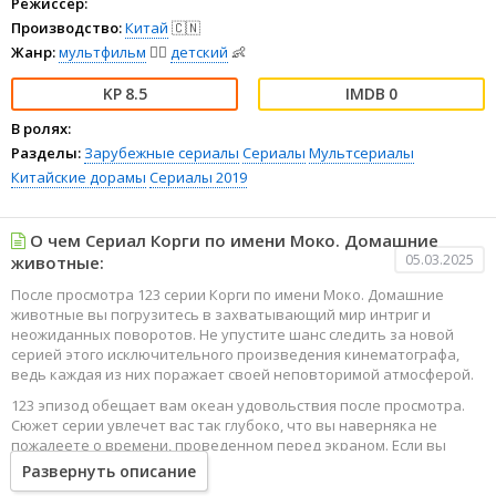
Режиссёр:
Производство:
Китай
🇨🇳
Жанр:
мультфильм
🧚‍♀️
детский
👶
8.5
0
В ролях:
Разделы:
Зарубежные сериалы
Сериалы
Мультсериалы
Китайские дорамы
Сериалы 2019
О чем Сериал Корги по имени Моко. Домашние
05.03.2025
животные:
После просмотра 123 серии Корги по имени Моко. Домашние
животные вы погрузитесь в захватывающий мир интриг и
неожиданных поворотов. Не упустите шанс следить за новой
серией этого исключительного произведения кинематографа,
ведь каждая из них поражает своей неповторимой атмосферой.
123 эпизод обещает вам океан удовольствия после просмотра.
Сюжет серии увлечет вас так глубоко, что вы наверняка не
пожалеете о времени, проведенном перед экраном. Если вы
жаждете наслаждаться онлайн этим сериалом в высоком
Развернуть описание
качестве HD, то ваш выбор будет весьма правильным. Каждый