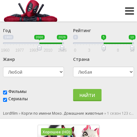
Год
Рейтинг
1960
2000
2026
0
5
10
1960
1977
1993
2010
2026
0
3
5
8
10
Жанр
Страна
Фильмы
НАЙТИ
Сериалы
Lordfilm
»
Корги по имени Моко. Домашние животные
»
1 сезон 123 серия
Хорошее (HD)