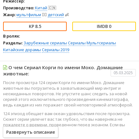
Режиссёр:
Производство:
Китай
🇨🇳
Жанр:
мультфильм
🧚‍♀️
детский
👶
8.5
0
В ролях:
Разделы:
Зарубежные сериалы
Сериалы
Мультсериалы
Китайские дорамы
Сериалы 2019
О чем Сериал Корги по имени Моко. Домашние
05.03.2025
животные:
После просмотра 124 серии Корги по имени Моко. Домашние
животные вы погрузитесь в захватывающий мир интриг и
неожиданных поворотов. Не упустите шанс следить за новой
серией этого исключительного произведения кинематографа,
ведь каждая из них поражает своей неповторимой атмосферой.
124 эпизод обещает вам океан удовольствия после просмотра.
Сюжет серии увлечет вас так глубоко, что вы наверняка не
пожалеете о времени, проведенном перед экраном. Если вы
жаждете наслаждаться онлайн этим сериалом в высоком
Развернуть описание
качестве HD, то ваш выбор будет весьма правильным. Каждый