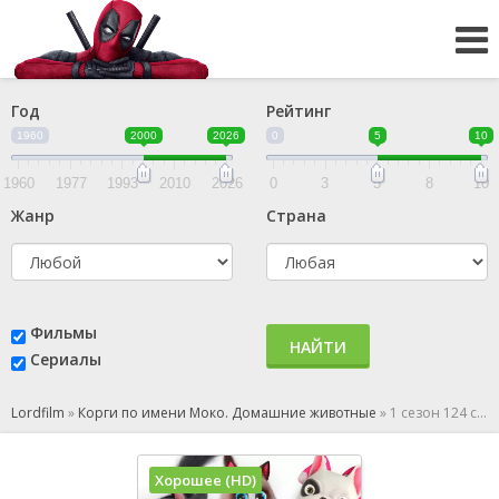
Год
Рейтинг
1960
2000
2026
0
5
10
1960
1977
1993
2010
2026
0
3
5
8
10
Жанр
Страна
Фильмы
НАЙТИ
Сериалы
Lordfilm
»
Корги по имени Моко. Домашние животные
»
1 сезон 124 серия
Хорошее (HD)