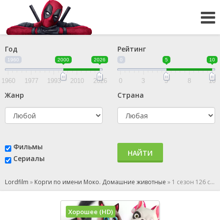
Год
Рейтинг
1960
2000
2026
0
5
10
1960
1977
1993
2010
2026
0
3
5
8
10
Жанр
Страна
Фильмы
НАЙТИ
Сериалы
Lordfilm
»
Корги по имени Моко. Домашние животные
»
1 сезон 126 серия
Хорошее (HD)