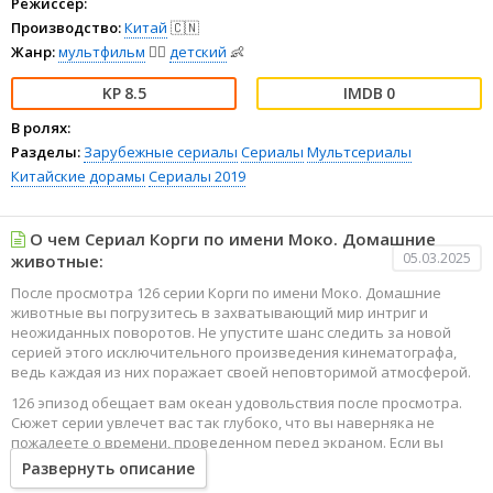
Режиссёр:
Производство:
Китай
🇨🇳
Жанр:
мультфильм
🧚‍♀️
детский
👶
8.5
0
В ролях:
Разделы:
Зарубежные сериалы
Сериалы
Мультсериалы
Китайские дорамы
Сериалы 2019
О чем Сериал Корги по имени Моко. Домашние
05.03.2025
животные:
После просмотра 126 серии Корги по имени Моко. Домашние
животные вы погрузитесь в захватывающий мир интриг и
неожиданных поворотов. Не упустите шанс следить за новой
серией этого исключительного произведения кинематографа,
ведь каждая из них поражает своей неповторимой атмосферой.
126 эпизод обещает вам океан удовольствия после просмотра.
Сюжет серии увлечет вас так глубоко, что вы наверняка не
пожалеете о времени, проведенном перед экраном. Если вы
жаждете наслаждаться онлайн этим сериалом в высоком
Развернуть описание
качестве HD, то ваш выбор будет весьма правильным. Каждый