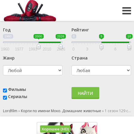
Год
Рейтинг
1960
2000
2026
0
5
10
1960
1977
1993
2010
2026
0
3
5
8
10
Жанр
Страна
Фильмы
НАЙТИ
Сериалы
Lordfilm
»
Корги по имени Моко. Домашние животные
»
1 сезон 129 серия
Хорошее (HD)