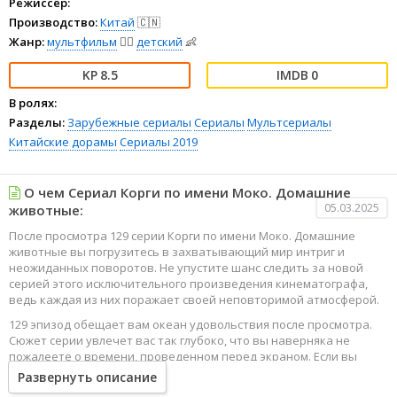
Режиссёр:
Производство:
Китай
🇨🇳
Жанр:
мультфильм
🧚‍♀️
детский
👶
8.5
0
В ролях:
Разделы:
Зарубежные сериалы
Сериалы
Мультсериалы
Китайские дорамы
Сериалы 2019
О чем Сериал Корги по имени Моко. Домашние
05.03.2025
животные:
После просмотра 129 серии Корги по имени Моко. Домашние
животные вы погрузитесь в захватывающий мир интриг и
неожиданных поворотов. Не упустите шанс следить за новой
серией этого исключительного произведения кинематографа,
ведь каждая из них поражает своей неповторимой атмосферой.
129 эпизод обещает вам океан удовольствия после просмотра.
Сюжет серии увлечет вас так глубоко, что вы наверняка не
пожалеете о времени, проведенном перед экраном. Если вы
жаждете наслаждаться онлайн этим сериалом в высоком
Развернуть описание
качестве HD, то ваш выбор будет весьма правильным. Каждый