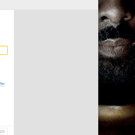
лы
025