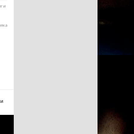
г и
няка
.
ии