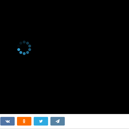
 серия
Наше место
 серия
Что с тобой?
 серия
Кто эта кошка?
 серия
Ночной храп
 серия
Заносчивая кошка
 серия
Витрина
 серия
Цитаты Мии
 серия
Суперслух
 серия
Гений логики
 серия
Трогательный
момент
 серия
Внимательные
ученики
 серия
Приятный обед
 серия
Новый подход к
питанию
 серия
Настроение
 серия
Социальные сети
 серия
Правда раскрыта
 серия
Лучший кадр
 серия
Гордая кошка
 серия
Ночник
 серия
Онлайн-диагноз
 серия
Все в сборе