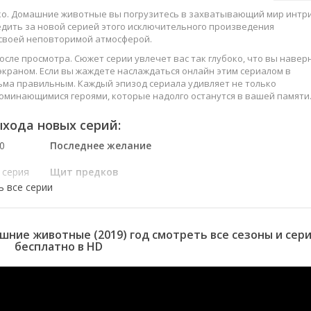
око. Домашние животные вы погрузитесь в захватывающий мир интри
едить за новой серией этого исключительного произведения
 своей неповторимой атмосферой.
осле просмотра. Сюжет серии увлечет вас так глубоко, что вы навер
краном. Если вы жаждете наслаждаться онлайн этим сериалом в
ьма правильным. Каждый эпизод сериала удивляет не только
оминающимися героями, которые надолго останутся в вашей памяти
слаждайтесь этим искусством, созданным великими мастерами
хода новых серий:
0
Последнее желание
 серия
Щит предков
 серия
В чём подвох?
 серия
Без промаха
 серия
Поделиться видео
 серия
Специальное
шние животные (2019) год смотреть все сезоны и сер
предложение
бесплатно в HD
 серия
Выборы лидера
 серия
Собаки из разных
эпох
 серия
Игра в мяч
 серия
Аттестация