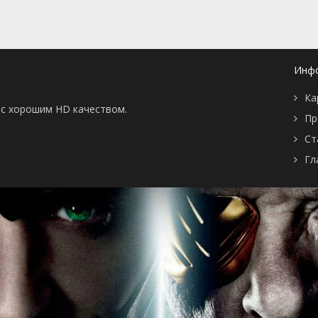
и кошки
 серия
Пути назад нет
 серия
Раздача корма
 серия
Подготовка
 серия
Первоклассный корм
Инф
 серия
Недопонимание
 серия
Мысли масштабнее
Ка
 серия
Кто всё съел?
ы с хорошим HD качеством.
 серия
Музыкальный талант
Пр
 серия
День отца
 серия
Кто-то же должен
Ст
убрать
Гл
 серия
Ещё живой
 серия
Еда и ужастики
 серия
Вопрос с подвохом
 серия
Проблемы нового
века
 серия
У меня такая сила
 серия
Двойные стандарты
 серия
Кошачья мята
 серия
Конверт на хранение
 серия
Новогодний пир
питомцев
 серия
Операция "Купидон"