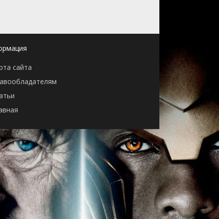
ормация
рта сайта
авообладателям
атьи
авная