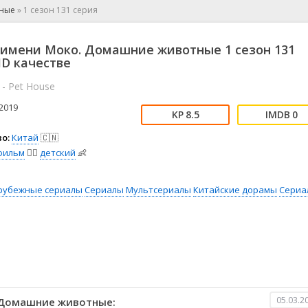
📖 История
🤪 Комедия
тные
»
1 сезон 131 серия
🎥 Короткометражка
🔪 Криминал
рама
🎼 Музыка
🧚‍♀️ Мультфильм
 имени Моко. Домашние животные 1 сезон 131
л
👨‍💼 Новости
🎒 Приключения
HD качестве
ьное тв
👨‍👩‍👧‍👦 Семейный
⚽ Спорт
 - Pet House
у
🤯 Триллер
😱 Ужасы
2019
астика
🤠 Фильм-нуар
🧝‍♂️ Фэнтези
8.5
0
ония
о:
Китай
🇨🇳
фильм
🧚‍♀️
детский
👶
рубежные сериалы
Сериалы
Мультсериалы
Китайские дорамы
Сериа
05.03.2
 Домашние животные: