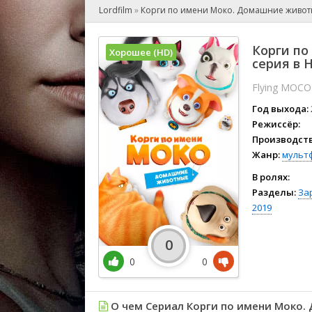
🎲 Игра
Lordfilm
»
Корги по имени Моко. Домашние живо
🎙 Концерт
👫 Мелод
Корги по
Хорошее (HD)
🕺 Мюзик
серия в 
👨‍💻 Реал
Flying MOCO
🎤 Ток-шо
Год выхода:
🧙‍♀️ Фант
Режиссёр:
🏅 Церем
Производств
Жанр:
мульт
В ролях:
Разделы:
За
2019
0
0
0
О чем Сериал Корги по имени Моко.