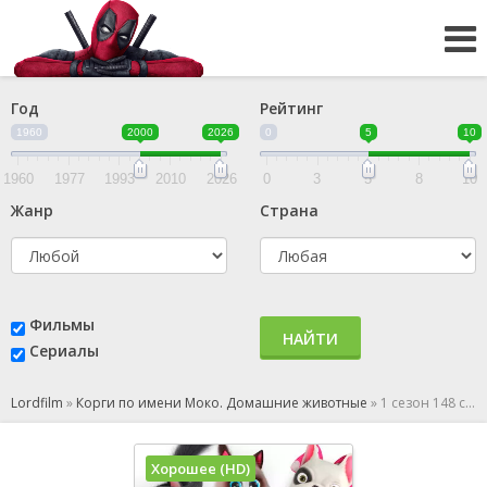
Год
Рейтинг
1960
2000
2026
0
5
10
1960
1977
1993
2010
2026
0
3
5
8
10
Жанр
Страна
Фильмы
НАЙТИ
Сериалы
Lordfilm
»
Корги по имени Моко. Домашние животные
»
1 сезон 148 серия
Хорошее (HD)