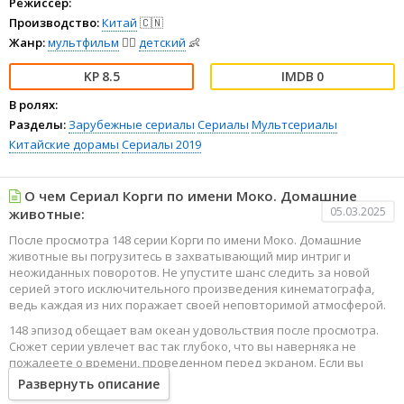
Режиссёр:
Производство:
Китай
🇨🇳
Жанр:
мультфильм
🧚‍♀️
детский
👶
8.5
0
В ролях:
Разделы:
Зарубежные сериалы
Сериалы
Мультсериалы
Китайские дорамы
Сериалы 2019
О чем Сериал Корги по имени Моко. Домашние
05.03.2025
животные:
После просмотра 148 серии Корги по имени Моко. Домашние
животные вы погрузитесь в захватывающий мир интриг и
неожиданных поворотов. Не упустите шанс следить за новой
серией этого исключительного произведения кинематографа,
ведь каждая из них поражает своей неповторимой атмосферой.
148 эпизод обещает вам океан удовольствия после просмотра.
Сюжет серии увлечет вас так глубоко, что вы наверняка не
пожалеете о времени, проведенном перед экраном. Если вы
жаждете наслаждаться онлайн этим сериалом в высоком
Развернуть описание
качестве HD, то ваш выбор будет весьма правильным. Каждый