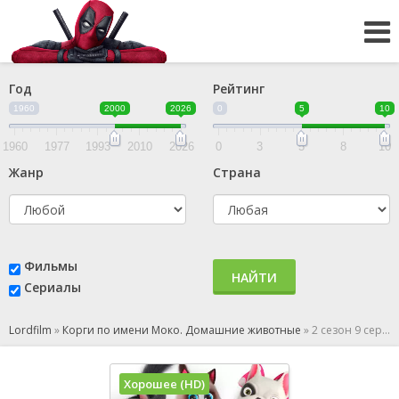
Год
Рейтинг
1960
2000
2026
0
5
10
1960
1977
1993
2010
2026
0
3
5
8
10
Жанр
Страна
Фильмы
НАЙТИ
Сериалы
Lordfilm
»
Корги по имени Моко. Домашние животные
»
2 сезон 9 серия
Хорошее (HD)