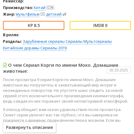
Режиссёр:
Производство:
Китай
🇨🇳
Жанр:
мультфильм
🧚‍♀️
детский
👶
8.5
0
В ролях:
Разделы:
Зарубежные сериалы
Сериалы
Мультсериалы
Китайские дорамы
Сериалы 2019
О чем Сериал Корги по имени Моко. Домашние
05.03.2025
животные:
После просмотра 9 серии Корги по имени Моко. Домашние
животные вы погрузитесь в захватывающий мир интриг и
неожиданных поворотов. Не упустите шанс следить за новой
серией этого исключительного произведения кинематографа,
ведь каждая из них поражает своей неповторимой атмосферой.
9 эпизод обещает вам океан удовольствия после просмотра.
Сюжет серии увлечет вас так глубоко, что вы наверняка не
пожалеете о времени, проведенном перед экраном. Если вы
жаждете наслаждаться онлайн этим сериалом в высоком
Развернуть описание
качестве HD, то ваш выбор будет весьма правильным. Каждый