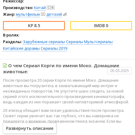
Режиссёр:
Производство:
Китай
🇨🇳
Жанр:
мультфильм
🧚‍♀️
детский
👶
8.5
0
В ролях:
Разделы:
Зарубежные сериалы
Сериалы
Мультсериалы
Китайские дорамы
Сериалы 2019
О чем Сериал Корги по имени Моко. Домашние
05.03.2025
животные:
После просмотра 20 серии Корги по имени Моко. Домашние
животные вы погрузитесь в захватывающий мир интриг и
неожиданных поворотов. Не упустите шанс следить за новой
серией этого исключительного произведения кинематографа,
ведь каждая из них поражает своей неповторимой атмосферой.
20 эпизод обещает вам океан удовольствия после просмотра.
Сюжет серии увлечет вас так глубоко, что вы наверняка не
пожалеете о времени, проведенном перед экраном. Если вы
жаждете наслаждаться онлайн этим сериалом в высоком
Развернуть описание
качестве HD, то ваш выбор будет весьма правильным. Каждый