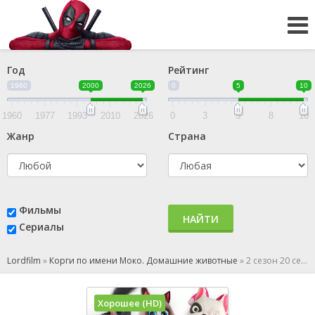
Год
Рейтинг
1960
2000
2026
0
5
10
1960
1977
1993
2010
2026
0
3
5
8
10
Жанр
Страна
Фильмы
НАЙТИ
Сериалы
Lordfilm
»
Корги по имени Моко. Домашние животные
»
2 сезон 20 серия
Хорошее (HD)