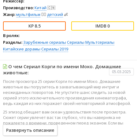
Режиссёр:
Производство:
Китай
🇨🇳
Жанр:
мультфильм
🧚‍♀️
детский
👶
8.5
0
В ролях:
Разделы:
Зарубежные сериалы
Сериалы
Мультсериалы
Китайские дорамы
Сериалы 2019
О чем Сериал Корги по имени Моко. Домашние
05.03.2025
животные:
После просмотра 25 серии Корги по имени Моко. Домашние
животные вы погрузитесь в захватывающий мир интриг и
неожиданных поворотов. Не упустите шанс следить за новой
серией этого исключительного произведения кинематографа,
ведь каждая из них поражает своей неповторимой атмосферой.
25 эпизод обещает вам океан удовольствия после просмотра.
Сюжет серии увлечет вас так глубоко, что вы наверняка не
пожалеете о времени, проведенном перед экраном. Если вы
жаждете наслаждаться онлайн этим сериалом в высоком
Развернуть описание
качестве HD, то ваш выбор будет весьма правильным. Каждый