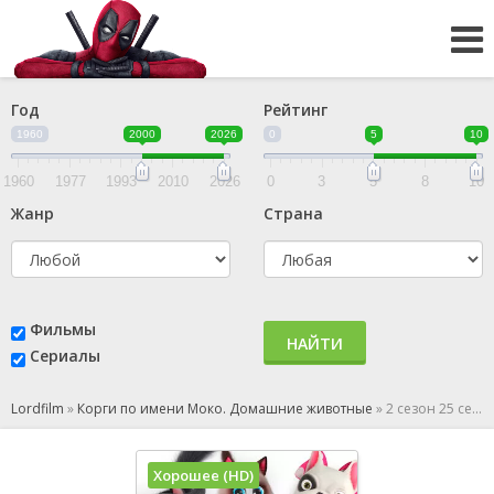
Год
Рейтинг
1960
2000
2026
0
5
10
1960
1977
1993
2010
2026
0
3
5
8
10
Жанр
Страна
Фильмы
НАЙТИ
Сериалы
Lordfilm
»
Корги по имени Моко. Домашние животные
»
2 сезон 25 серия
Хорошее (HD)