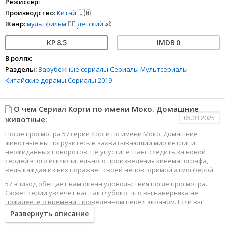
Режиссёр:
Производство:
Китай
🇨🇳
Жанр:
мультфильм
🧚‍♀️
детский
👶
8.5
0
В ролях:
Разделы:
Зарубежные сериалы
Сериалы
Мультсериалы
Китайские дорамы
Сериалы 2019
О чем Сериал Корги по имени Моко. Домашние
05.03.2025
животные:
После просмотра 57 серии Корги по имени Моко. Домашние
животные вы погрузитесь в захватывающий мир интриг и
неожиданных поворотов. Не упустите шанс следить за новой
серией этого исключительного произведения кинематографа,
ведь каждая из них поражает своей неповторимой атмосферой.
57 эпизод обещает вам океан удовольствия после просмотра.
Сюжет серии увлечет вас так глубоко, что вы наверняка не
пожалеете о времени, проведенном перед экраном. Если вы
жаждете наслаждаться онлайн этим сериалом в высоком
Развернуть описание
качестве HD, то ваш выбор будет весьма правильным. Каждый