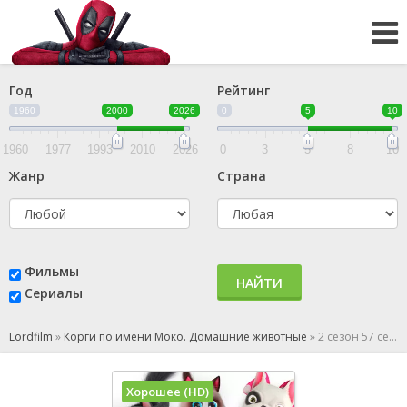
Год
Рейтинг
1960
2000
2026
0
5
10
1960
1977
1993
2010
2026
0
3
5
8
10
Жанр
Страна
Фильмы
НАЙТИ
Сериалы
Lordfilm
»
Корги по имени Моко. Домашние животные
»
2 сезон 57 серия
Хорошее (HD)