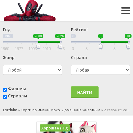
Год
Рейтинг
1960
2000
2026
0
5
10
1960
1977
1993
2010
2026
0
3
5
8
10
Жанр
Страна
Фильмы
НАЙТИ
Сериалы
Lordfilm
»
Корги по имени Моко. Домашние животные
»
2 сезон 65 серия
Хорошее (HD)