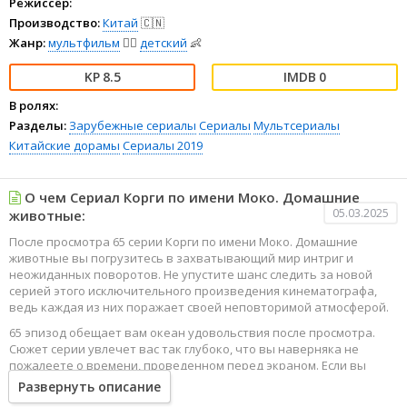
Режиссёр:
Производство:
Китай
🇨🇳
Жанр:
мультфильм
🧚‍♀️
детский
👶
8.5
0
В ролях:
Разделы:
Зарубежные сериалы
Сериалы
Мультсериалы
Китайские дорамы
Сериалы 2019
О чем Сериал Корги по имени Моко. Домашние
05.03.2025
животные:
После просмотра 65 серии Корги по имени Моко. Домашние
животные вы погрузитесь в захватывающий мир интриг и
неожиданных поворотов. Не упустите шанс следить за новой
серией этого исключительного произведения кинематографа,
ведь каждая из них поражает своей неповторимой атмосферой.
65 эпизод обещает вам океан удовольствия после просмотра.
Сюжет серии увлечет вас так глубоко, что вы наверняка не
пожалеете о времени, проведенном перед экраном. Если вы
жаждете наслаждаться онлайн этим сериалом в высоком
Развернуть описание
качестве HD, то ваш выбор будет весьма правильным. Каждый