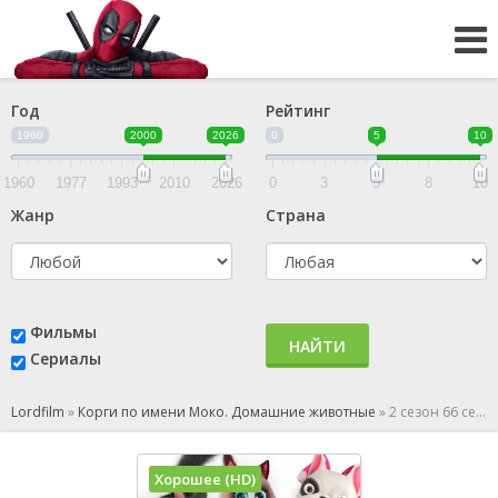
Год
Рейтинг
1960
2000
2026
0
5
10
1960
1977
1993
2010
2026
0
3
5
8
10
Жанр
Страна
Фильмы
НАЙТИ
Сериалы
Lordfilm
»
Корги по имени Моко. Домашние животные
»
2 сезон 66 серия
Хорошее (HD)