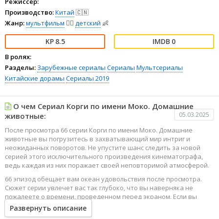
Режиссёр:
Производство:
Китай
🇨🇳
Жанр:
мультфильм
🧚‍♀️
детский
👶
8.5
0
В ролях:
Разделы:
Зарубежные сериалы
Сериалы
Мультсериалы
Китайские дорамы
Сериалы 2019
О чем Сериал Корги по имени Моко. Домашние
05.03.2025
животные:
После просмотра 66 серии Корги по имени Моко. Домашние
животные вы погрузитесь в захватывающий мир интриг и
неожиданных поворотов. Не упустите шанс следить за новой
серией этого исключительного произведения кинематографа,
ведь каждая из них поражает своей неповторимой атмосферой.
66 эпизод обещает вам океан удовольствия после просмотра.
Сюжет серии увлечет вас так глубоко, что вы наверняка не
пожалеете о времени, проведенном перед экраном. Если вы
жаждете наслаждаться онлайн этим сериалом в высоком
Развернуть описание
качестве HD, то ваш выбор будет весьма правильным. Каждый