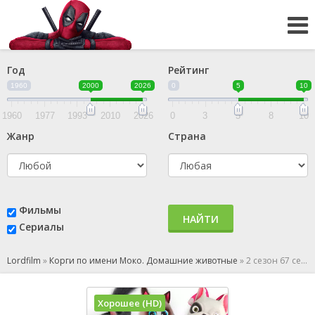
Год
Рейтинг
1960
2000
2026
0
5
10
1960
1977
1993
2010
2026
0
3
5
8
10
Жанр
Страна
Фильмы
НАЙТИ
Сериалы
Lordfilm
»
Корги по имени Моко. Домашние животные
»
2 сезон 67 серия
Хорошее (HD)