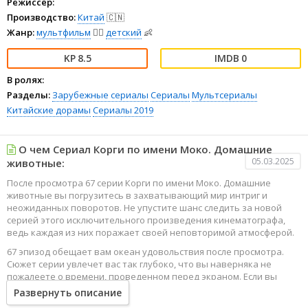
Режиссёр:
Производство:
Китай
🇨🇳
Жанр:
мультфильм
🧚‍♀️
детский
👶
8.5
0
В ролях:
Разделы:
Зарубежные сериалы
Сериалы
Мультсериалы
Китайские дорамы
Сериалы 2019
О чем Сериал Корги по имени Моко. Домашние
05.03.2025
животные:
После просмотра 67 серии Корги по имени Моко. Домашние
животные вы погрузитесь в захватывающий мир интриг и
неожиданных поворотов. Не упустите шанс следить за новой
серией этого исключительного произведения кинематографа,
ведь каждая из них поражает своей неповторимой атмосферой.
67 эпизод обещает вам океан удовольствия после просмотра.
Сюжет серии увлечет вас так глубоко, что вы наверняка не
пожалеете о времени, проведенном перед экраном. Если вы
жаждете наслаждаться онлайн этим сериалом в высоком
Развернуть описание
качестве HD, то ваш выбор будет весьма правильным. Каждый