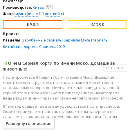
Режиссёр:
Производство:
Китай
🇨🇳
Жанр:
мультфильм
🧚‍♀️
детский
👶
8.5
0
В ролях:
Разделы:
Зарубежные сериалы
Сериалы
Мультсериалы
Китайские дорамы
Сериалы 2019
О чем Сериал Корги по имени Моко. Домашние
05.03.2025
животные:
После просмотра 81 серии Корги по имени Моко. Домашние
животные вы погрузитесь в захватывающий мир интриг и
неожиданных поворотов. Не упустите шанс следить за новой
серией этого исключительного произведения кинематографа,
ведь каждая из них поражает своей неповторимой атмосферой.
81 эпизод обещает вам океан удовольствия после просмотра.
Сюжет серии увлечет вас так глубоко, что вы наверняка не
пожалеете о времени, проведенном перед экраном. Если вы
жаждете наслаждаться онлайн этим сериалом в высоком
Развернуть описание
качестве HD, то ваш выбор будет весьма правильным. Каждый