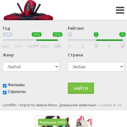
Год
Рейтинг
1960
2000
2026
0
5
10
1960
1977
1993
2010
2026
0
3
5
8
10
Жанр
Страна
Фильмы
НАЙТИ
Сериалы
Lordfilm
»
Корги по имени Моко. Домашние животные
»
2 сезон 81 серия
Хорошее (HD)