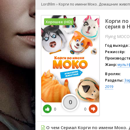
🎲 Игра
Lordfilm
»
Корги по имени Моко. Домашние живо
🎙 Концерт
👫 Мелод
Корги по
Хорошее (HD)
🕺 Мюзик
серия в 
👨‍💻 Реал
Flying MOCO
🎤 Ток-шо
Год выхода:
🧙‍♀️ Фант
Режиссёр:
🏅 Церем
Производств
Жанр:
мульт
В ролях:
Разделы:
За
2019
0
0
0
О чем Сериал Корги по имени Моко.