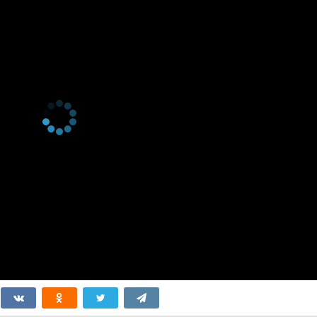
 серия
Наше место
 серия
Что с тобой?
 серия
Кто эта кошка?
 серия
Ночной храп
 серия
Заносчивая кошка
 серия
Витрина
 серия
Цитаты Мии
 серия
Суперслух
 серия
Гений логики
 серия
Трогательный
момент
 серия
Внимательные
ученики
 серия
Приятный обед
 серия
Новый подход к
питанию
 серия
Настроение
 серия
Социальные сети
 серия
Правда раскрыта
 серия
Лучший кадр
 серия
Гордая кошка
 серия
Ночник
 серия
Онлайн-диагноз
 серия
Все в сборе