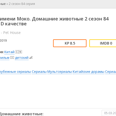
📖 История
🤪 Комедия
тные
»
2 сезон 84 серия
🎥 Короткометражка
🔪 Криминал
рама
🎼 Музыка
🧚‍♀️ Мультфильм
 имени Моко. Домашние животные 2 сезон 84
л
👨‍💼 Новости
🎒 Приключения
HD качестве
ьное тв
👨‍👩‍👧‍👦 Семейный
⚽ Спорт
 - Pet House
у
🤯 Триллер
😱 Ужасы
2019
астика
🤠 Фильм-нуар
🧝‍♂️ Фэнтези
8.5
0
ония
о:
Китай
🇨🇳
фильм
🧚‍♀️
детский
👶
рубежные сериалы
Сериалы
Мультсериалы
Китайские дорамы
Сериа
05.03.2
 Домашние животные: