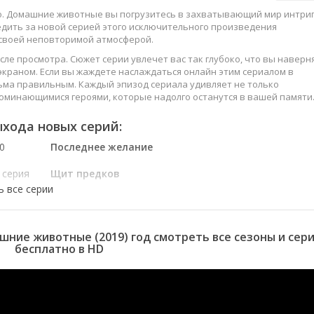
ко. Домашние животные вы погрузитесь в захватывающий мир интриг
едить за новой серией этого исключительного произведения
 своей неповторимой атмосферой.
сле просмотра. Сюжет серии увлечет вас так глубоко, что вы наверн
краном. Если вы жаждете наслаждаться онлайн этим сериалом в
ьма правильным. Каждый эпизод сериала удивляет не только
оминающимися героями, которые надолго останутся в вашей памяти
слаждайтесь этим искусством, созданным великими мастерами
хода новых серий:
0
Последнее желание
 серия
Щит предков
 серия
В чём подвох?
 серия
Без промаха
 серия
Поделиться видео
 серия
Специальное
шние животные (2019) год смотреть все сезоны и сер
предложение
бесплатно в HD
 серия
Выборы лидера
 серия
Собаки из разных
эпох
 серия
Игра в мяч
 серия
Аттестация