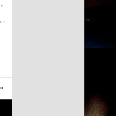
 и
яка
.
ии