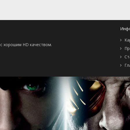
и кошки
 серия
Пути назад нет
 серия
Раздача корма
 серия
Подготовка
 серия
Первоклассный корм
Инф
 серия
Недопонимание
 серия
Мысли масштабнее
Ка
 серия
Кто всё съел?
ы с хорошим HD качеством.
 серия
Музыкальный талант
Пр
 серия
День отца
 серия
Кто-то же должен
Ст
убрать
Гл
 серия
Ещё живой
 серия
Еда и ужастики
 серия
Вопрос с подвохом
 серия
Проблемы нового
века
 серия
У меня такая сила
 серия
Двойные стандарты
 серия
Кошачья мята
 серия
Конверт на хранение
 серия
Новогодний пир
питомцев
 серия
Операция "Купидон"