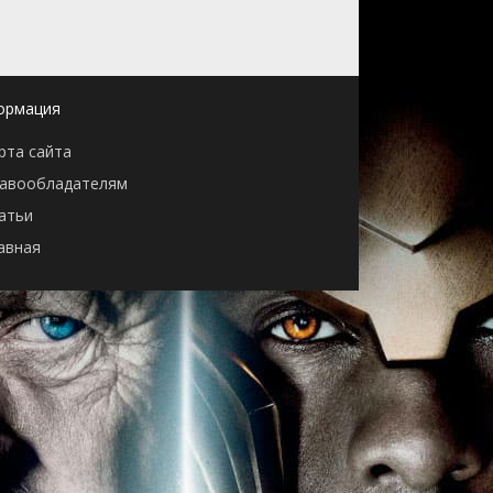
ормация
рта сайта
авообладателям
атьи
авная