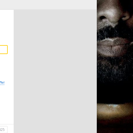
лы
025