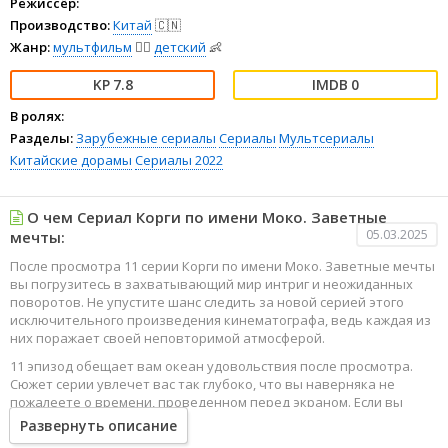
Режиссёр:
Производство:
Китай
🇨🇳
Жанр:
мультфильм
🧚‍♀️
детский
👶
7.8
0
В ролях:
Разделы:
Зарубежные сериалы
Сериалы
Мультсериалы
Китайские дорамы
Сериалы 2022
О чем Сериал Корги по имени Моко. Заветные
05.03.2025
мечты:
После просмотра 11 серии Корги по имени Моко. Заветные мечты
вы погрузитесь в захватывающий мир интриг и неожиданных
поворотов. Не упустите шанс следить за новой серией этого
исключительного произведения кинематографа, ведь каждая из
них поражает своей неповторимой атмосферой.
11 эпизод обещает вам океан удовольствия после просмотра.
Сюжет серии увлечет вас так глубоко, что вы наверняка не
пожалеете о времени, проведенном перед экраном. Если вы
жаждете наслаждаться онлайн этим сериалом в высоком
Развернуть описание
качестве HD, то ваш выбор будет весьма правильным. Каждый