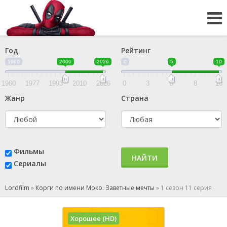
Год
Рейтинг
1960
2000
2026
0
5
10
1960
1977
1993
2010
2026
0
3
5
8
10
Жанр
Страна
Фильмы
НАЙТИ
Сериалы
Lordfilm
»
Корги по имени Моко. Заветные мечты
»
1 сезон 11 серия
Хорошее (HD)